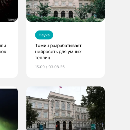
Наука
или
Томич разрабатывает
шок
нейросеть для умных
теплиц
15:00 / 03.08.26