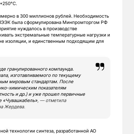
+250°С.
имерно в 300 миллионов рублей. Необходимость
а ПЭЭК была сформулирована Минпромторгом РФ
приятие нуждалось в производстве
живать экстремальные температурные нагрузки и
не изоляции, и единственным подходящим для
де гранулированного компаунда.
ала, изготавливаемого по текущему
ным мировым стандартам. После
изико-химическим показателям
отность и др.) и уже прошел первичные
де «Чувашкабель»
, — отметила
ра Жердева.
ной технологии синтеза, разработанной АО