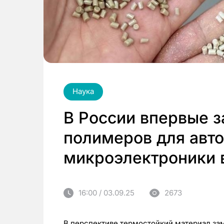
Наука
В России впервые з
полимеров для авт
микроэлектроники 
16:00 / 03.09.25
2673
В перспективе термостойкий материал за