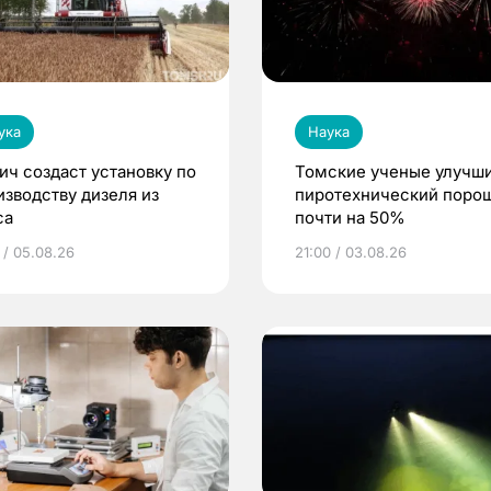
ука
Наука
ич создаст установку по
Томские ученые улучш
изводству дизеля из
пиротехнический поро
са
почти на 50%
 / 05.08.26
21:00 / 03.08.26