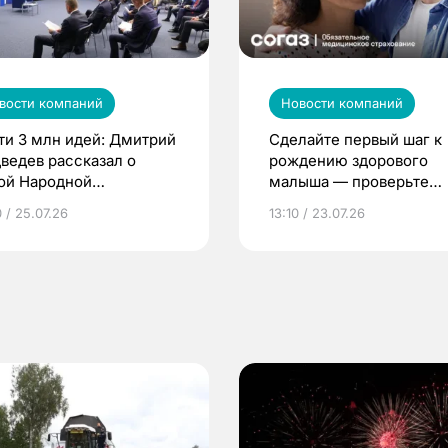
вости компаний
Новости компаний
ти 3 млн идей: Дмитрий
Сделайте первый шаг к
ведев рассказал о
рождению здорового
ой Народной
малыша — проверьте
грамме ЕР
репродуктивное здоров
 / 25.07.26
13:10 / 23.07.26
по ОМС!