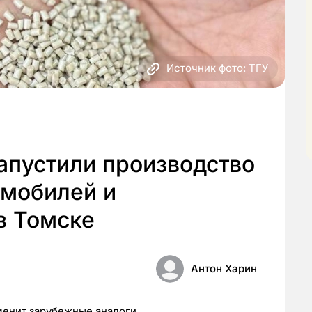
Источник фото: ТГУ
апустили производство
омобилей и
в Томске
Антон Харин
менит зарубежные аналоги