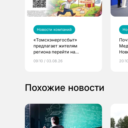
Новости компаний
Но
«Томскэнергосбыт»
Поч
предлагает жителям
Мед
региона перейти на
Нов
электронные квитанции и
про
09:10 / 03.08.26
20:10
выиграть призы
Похожие новости