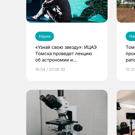
Наука
На
«Узнай свою звезду»: ИЦАЭ
Том
Томска проведет лекцию
про
об астрономии и
рап
астрологии
16:04 / 07.08.26
15:12