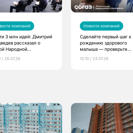
вости компаний
Новости компаний
ти 3 млн идей: Дмитрий
Сделайте первый шаг к
ведев рассказал о
рождению здорового
ой Народной
малыша — проверьте
грамме ЕР
репродуктивное здоров
 / 25.07.26
13:10 / 23.07.26
по ОМС!