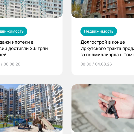
движимость
Недвижимость
дажи ипотеки в
Долгострой в конце
сии достигли 2,6 трлн
Иркутского тракта про
лей
за полмиллиарда в Том
 / 06.08.26
08:30 / 04.08.26