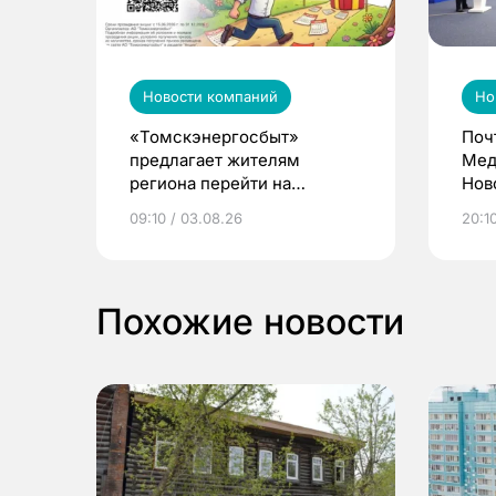
Новости компаний
Но
«Томскэнергосбыт»
Поч
предлагает жителям
Мед
региона перейти на
Нов
электронные квитанции и
про
09:10 / 03.08.26
20:10
выиграть призы
Похожие новости