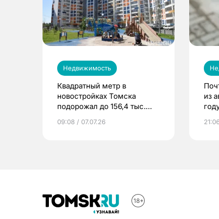
Недвижимость
Не
Квадратный метр в
Поч
новостройках Томска
из 
подорожал до 156,4 тыс.
год
рублей
09:08 / 07.07.26
21:06