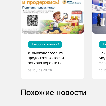
Новости компаний
Но
«Томскэнергосбыт»
Поч
предлагает жителям
Мед
региона перейти на
Нов
электронные квитанции и
про
09:10 / 03.08.26
20:10
выиграть призы
Похожие новости