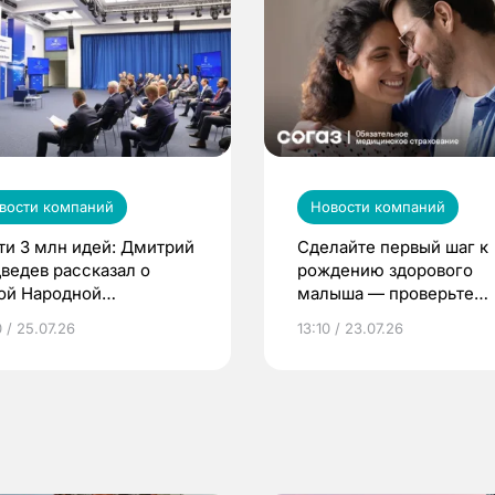
вости компаний
Новости компаний
ти 3 млн идей: Дмитрий
Сделайте первый шаг к
ведев рассказал о
рождению здорового
ой Народной
малыша — проверьте
грамме ЕР
репродуктивное здоров
 / 25.07.26
13:10 / 23.07.26
по ОМС!