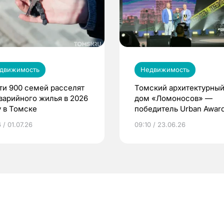
движимость
Недвижимость
ти 900 семей расселят
Томский архитектурны
аварийного жилья в 2026
дом «Ломоносов» —
у в Томске
победитель Urban Awar
2026
 / 01.07.26
09:10 / 23.06.26