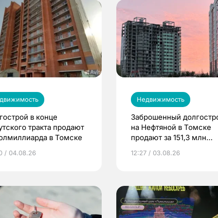
движимость
Недвижимость
гострой в конце
Заброшенный долгостр
утского тракта продают
на Нефтяной в Томске
полмиллиарда в Томске
продают за 151,3 млн
рублей
0 / 04.08.26
12:27 / 03.08.26