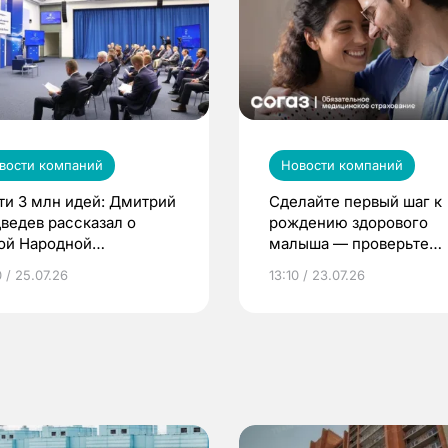
вости компаний
Новости компаний
ти 3 млн идей: Дмитрий
Сделайте первый шаг к
ведев рассказал о
рождению здорового
ой Народной
малыша — проверьте
грамме ЕР
репродуктивное здоров
 / 25.07.26
13:10 / 23.07.26
по ОМС!