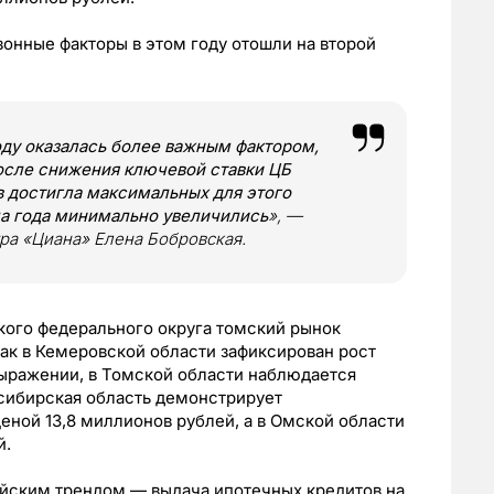
онные факторы в этом году отошли на второй
оду оказалась более важным фактором,
после снижения ключевой ставки ЦБ
в достигла максимальных для этого
ала года минимально увеличились
», —
ра «Циана» Елена Бобровская.
кого федерального округа томский рынок
ак в Кемеровской области зафиксирован рост
 выражении, в Томской области наблюдается
сибирская область демонстрирует
еной 13,8 миллионов рублей, а в Омской области
й.
йским трендом — выдача ипотечных кредитов на