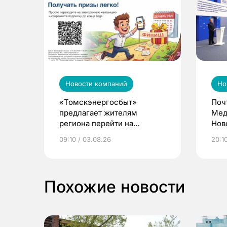
Новости компаний
Но
«Томскэнергосбыт»
Поч
предлагает жителям
Мед
региона перейти на
Нов
электронные квитанции и
про
09:10 / 03.08.26
20:10
выиграть призы
Похожие новости