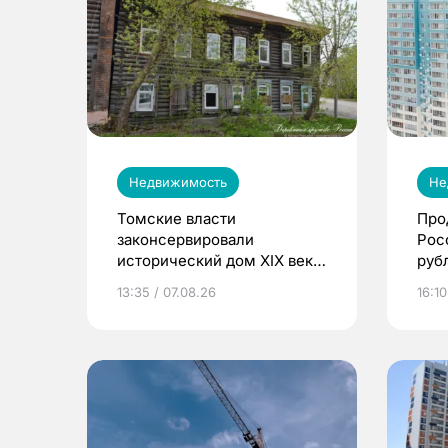
Недвижимость
Не
Томские власти
Про
законсервировали
Рос
исторический дом XIX века
руб
в Татарской слободе
13:35 / 07.08.26
16:10