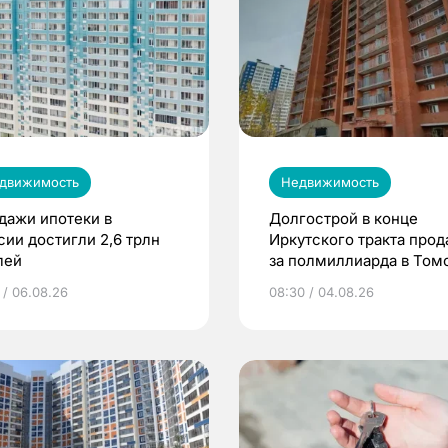
движимость
Недвижимость
дажи ипотеки в
Долгострой в конце
сии достигли 2,6 трлн
Иркутского тракта про
лей
за полмиллиарда в Том
 / 06.08.26
08:30 / 04.08.26