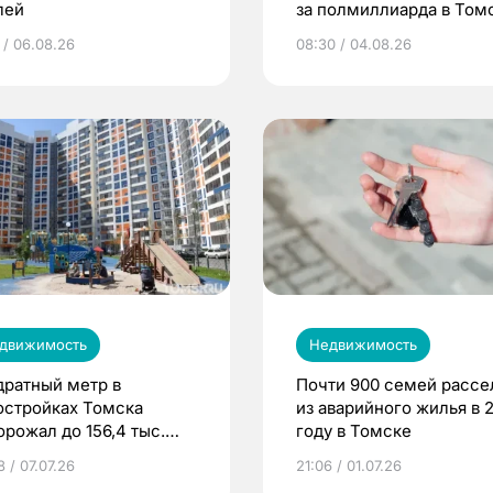
лей
за полмиллиарда в Том
 / 06.08.26
08:30 / 04.08.26
движимость
Недвижимость
дратный метр в
Почти 900 семей рассе
остройках Томска
из аварийного жилья в 
орожал до 156,4 тыс.
году в Томске
лей
 / 07.07.26
21:06 / 01.07.26