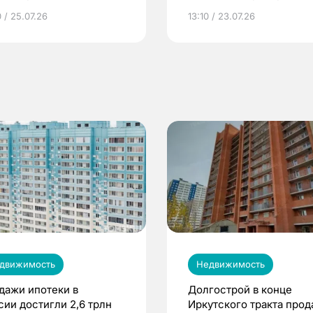
грамме ЕР
репродуктивное здоров
 / 25.07.26
13:10 / 23.07.26
по ОМС!
движимость
Недвижимость
дажи ипотеки в
Долгострой в конце
сии достигли 2,6 трлн
Иркутского тракта про