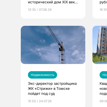
исторический дом XIX века
руб
в Татарской слободе
13:35 / 07.08.26
16:10
Недвижимость
Не
Экс-директор застройщика
Ква
ЖК «Стрижи» в Томске
нов
пойдет под суд
под
руб
15:50 / 24.07.26
09:08