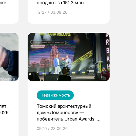
ске
продают за 151,3 млн
рублей
12:27 / 03.08.26
Недвижимость
лят
Томский архитектурный
2026
дом «Ломоносов» —
победитель Urban Awards-
2026
09:10 / 23.06.26