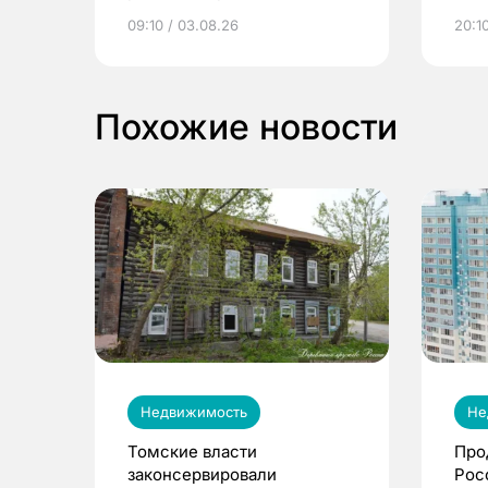
электронные квитанции и
про
09:10 / 03.08.26
20:10
выиграть призы
Похожие новости
Недвижимость
Не
Томские власти
Про
законсервировали
Рос