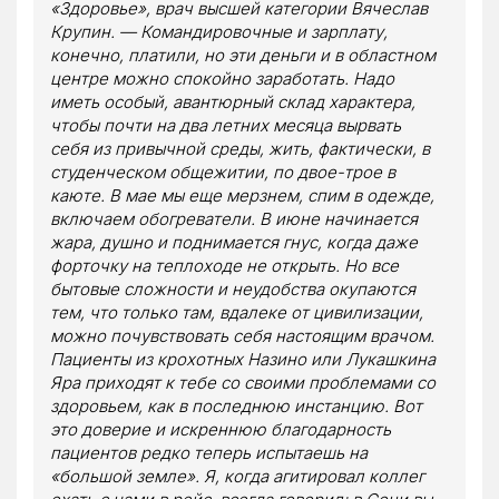
«Здоровье», врач высшей категории Вячеслав
Крупин. — Командировочные и зарплату,
конечно, платили, но эти деньги и в областном
центре можно спокойно заработать. Надо
иметь особый, авантюрный склад характера,
чтобы почти на два летних месяца вырвать
себя из привычной среды, жить, фактически, в
студенческом общежитии, по двое-трое в
каюте. В мае мы еще мерзнем, спим в одежде,
включаем обогреватели. В июне начинается
жара, душно и поднимается гнус, когда даже
форточку на теплоходе не открыть. Но все
бытовые сложности и неудобства окупаются
тем, что только там, вдалеке от цивилизации,
можно почувствовать себя настоящим врачом.
Пациенты из крохотных Назино или Лукашкина
Яра приходят к тебе со своими проблемами со
здоровьем, как в последнюю инстанцию. Вот
это доверие и искреннюю благодарность
пациентов редко теперь испытаешь на
«большой земле». Я, когда агитировал коллег