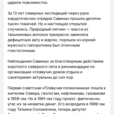
царили повсеместно.
За 13 лет северных экспедиций через руки
хирургических отрядов Савиных прошли десятки
тысяч томичей. Но и настоящие открытия
случались. Природный лигнин — масса из
тальниковых волокон прекрасно заменяла
дефицитную вату и марлю, порошок из корней
мужского папоротника был отличным
глистогонным.
Наблюдения Савиных за благотворным действием
короткого северного лета и рекомендации по
организации «плавучих домов отдыха и
санаториев» актуальны до сих пор.
Первая советская «Плавучая поликлиника» пошла к
жителям Севера, геологам, нефтяникам, газовикам
в 1958-ом. Но в 1991-ом году проект, фактически,
угас из-за нехватки денег. Его возродила в 1999-ом
году Татьяна Соломатина, теперь депутат