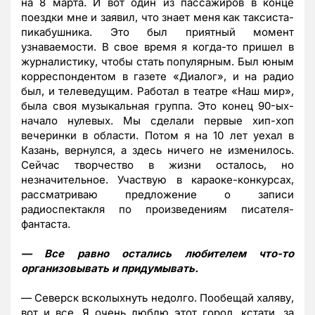
на 8 марта. И вот один из пассажиров в конце
поездки мне и заявил, что знает меня как таксиста-
пикабушника. Это был приятный момент
узнаваемости. В свое время я когда-то пришел в
журналистику, чтобы стать популярным. Был юным
корреспондентом в газете «Диалог», и на радио
был, и телеведущим. Работал в театре «Наш мир»,
была своя музыкальная группа. Это конец 90-ых-
начало нулевых. Мы сделали первые хип-хоп
вечеринки в области. Потом я на 10 лет уехал в
Казань, вернулся, а здесь ничего не изменилось.
Сейчас творчество в жизни осталось, но
незначительное. Участвую в караоке-конкурсах,
рассматриваю предложение о записи
радиоспектакля по произведениям писателя-
фантаста.
— Все равно остались любителем что-то
организовывать и придумывать.
— Северск всколыхнуть недолго. Пообещай халяву,
вот и все. Я очень люблю этот город, кстати, за