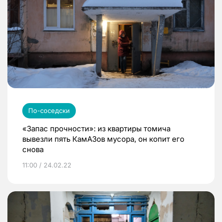
По-соседски
«Запас прочности»: из квартиры томича
вывезли пять КамАЗов мусора, он копит его
снова
11:00 / 24.02.22