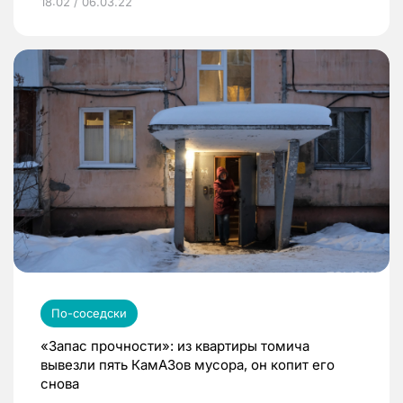
18:02 / 06.03.22
По-соседски
«Запас прочности»: из квартиры томича
вывезли пять КамАЗов мусора, он копит его
снова