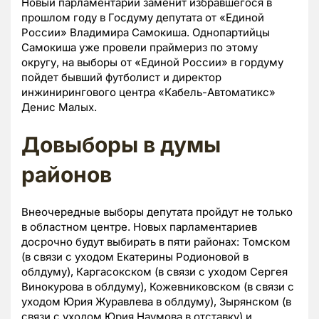
Новый парламентарий заменит избравшегося в
прошлом году в Госдуму депутата от «Единой
России» Владимира Самокиша. Однопартийцы
Самокиша уже провели праймериз по этому
округу, на выборы от «Единой России» в гордуму
пойдет бывший футболист и директор
инжинирингового центра «Кабель-Автоматикс»
Денис Малых.
Довыборы в думы
районов
Внеочередные выборы депутата пройдут не только
в областном центре. Новых парламентариев
досрочно будут выбирать в пяти районах: Томском
(в связи с уходом Екатерины Родионовой в
облдуму), Каргасокском (в связи с уходом Сергея
Винокурова в облдуму), Кожевниковском (в связи с
уходом Юрия Журавлева в облдуму), Зырянском (в
связи с уходом Юрия Наумова в отставку) и