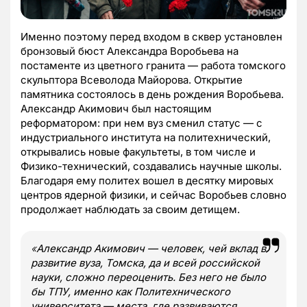
Именно поэтому перед входом в сквер установлен
бронзовый бюст Александра Воробьева на
постаменте из цветного гранита — работа томского
скульптора Всеволода Майорова. Открытие
памятника состоялось в день рождения Воробьева.
Александр Акимович был настоящим
реформатором: при нем вуз сменил статус — с
индустриального института на политехнический,
открывались новые факультеты, в том числе и
Физико-технический, создавались научные школы.
Благодаря ему политех вошел в десятку мировых
центров ядерной физики, и сейчас Воробьев словно
продолжает наблюдать за своим детищем.
«
Александр Акимович — человек, чей вклад в
развитие вуза, Томска, да и всей российской
науки, сложно переоценить. Без него не было
бы ТПУ, именно как Политехнического
университета — места, где развиваются