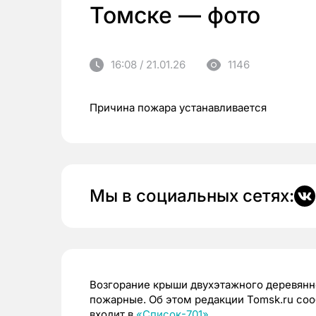
Томске — фото
16:08 / 21.01.26
1146
Причина пожара устанавливается
Мы в социальных сетях:
Возгорание крыши двухэтажного деревянно
пожарные. Об этом редакции Tomsk.ru со
входит в
«Список-701»
.