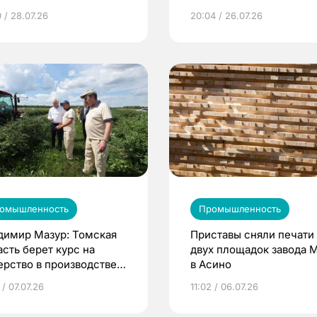
молодых промышленни
 / 28.07.26
20:04 / 26.07.26
омышленность
Промышленность
димир Мазур: Томская
Приставы сняли печати
асть берет курс на
двух площадок завода
ерство в производстве
в Асино
ды
 / 07.07.26
11:02 / 06.07.26