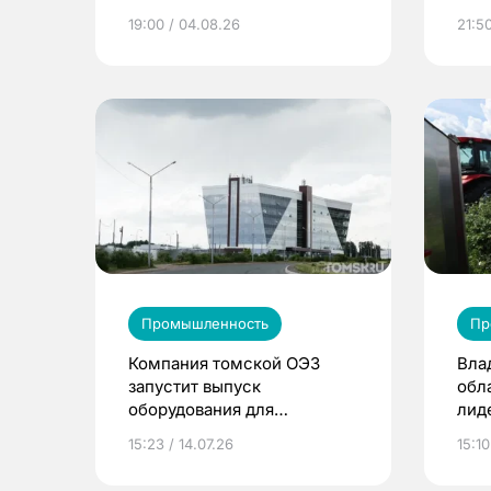
19:00 / 04.08.26
21:50
Промышленность
Пр
Компания томской ОЭЗ
Вла
запустит выпуск
обл
оборудования для
лид
обеззараживания зерна
яго
15:23 / 14.07.26
15:10