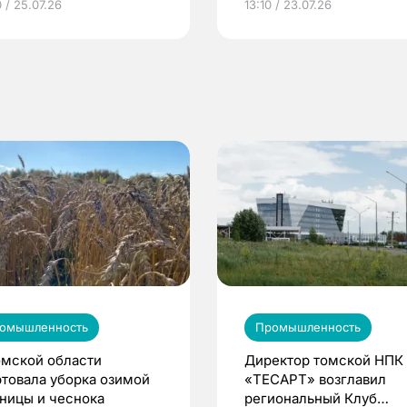
 / 25.07.26
13:10 / 23.07.26
по ОМС!
омышленность
Промышленность
омской области
Директор томской НПК
ртовала уборка озимой
«ТЕСАРТ» возглавил
ницы и чеснока
региональный Клуб