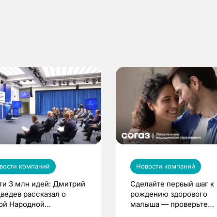
вости компаний
Новости компаний
ти 3 млн идей: Дмитрий
Сделайте первый шаг к
ведев рассказал о
рождению здорового
ой Народной
малыша — проверьте
грамме ЕР
репродуктивное здоров