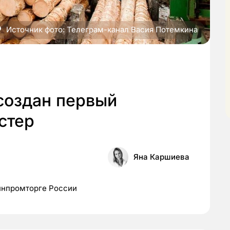
Источник фото: Телеграм-канал Васия Потемкина
создан первый
стер
Яна Каршиева
инпромторге России