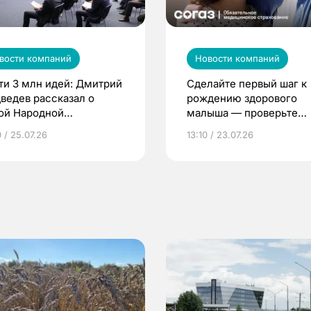
вости компаний
Новости компаний
ти 3 млн идей: Дмитрий
Сделайте первый шаг к
ведев рассказал о
рождению здорового
ой Народной
малыша — проверьте
грамме ЕР
репродуктивное здоров
 / 25.07.26
13:10 / 23.07.26
по ОМС!