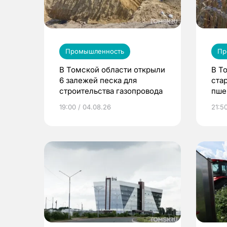
Промышленность
Пр
В Томской области открыли
В Т
6 залежей песка для
ста
строительства газопровода
пше
19:00 / 04.08.26
21:50