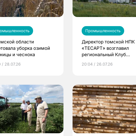
омышленность
Промышленность
омской области
Директор томской НПК
ртовала уборка озимой
«ТЕСАРТ» возглавил
ницы и чеснока
региональный Клуб
молодых промышленни
 / 28.07.26
20:04 / 26.07.26