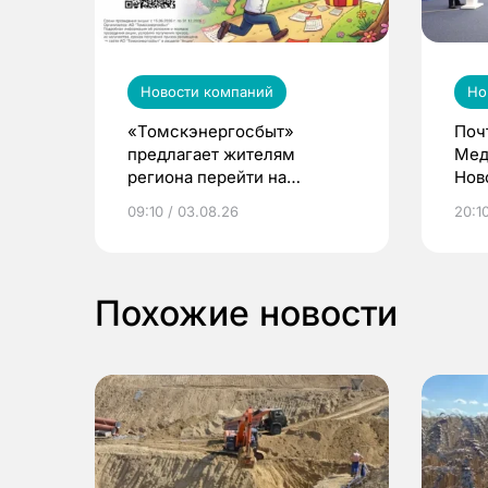
Новости компаний
Но
«Томскэнергосбыт»
Поч
предлагает жителям
Мед
региона перейти на
Нов
электронные квитанции и
про
09:10 / 03.08.26
20:10
выиграть призы
Похожие новости