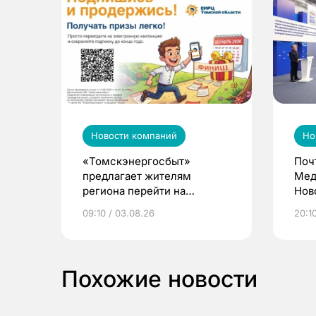
Новости компаний
Но
«Томскэнергосбыт»
Поч
предлагает жителям
Мед
региона перейти на
Нов
электронные квитанции и
про
09:10 / 03.08.26
20:10
выиграть призы
Похожие новости