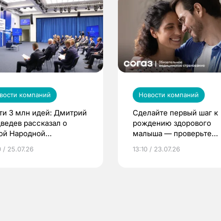
вости компаний
Новости компаний
ти 3 млн идей: Дмитрий
Сделайте первый шаг к
ведев рассказал о
рождению здорового
ой Народной
малыша — проверьте
грамме ЕР
репродуктивное здоров
 / 25.07.26
13:10 / 23.07.26
по ОМС!