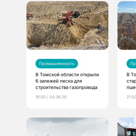
Промышленность
Пр
В Томской области открыли
В Т
6 залежей песка для
ста
строительства газопровода
пше
19:00 / 04.08.26
21:50