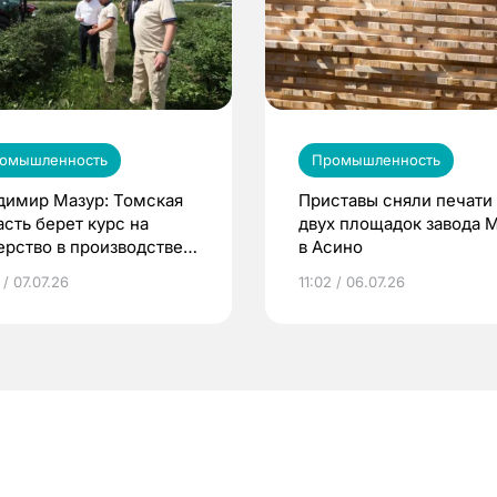
омышленность
Промышленность
димир Мазур: Томская
Приставы сняли печати
асть берет курс на
двух площадок завода
ерство в производстве
в Асино
ды
 / 07.07.26
11:02 / 06.07.26