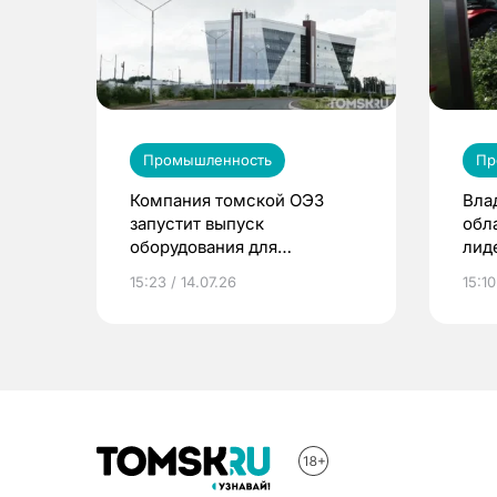
Промышленность
Пр
Компания томской ОЭЗ
Вла
запустит выпуск
обл
оборудования для
лид
обеззараживания зерна
яго
15:23 / 14.07.26
15:10