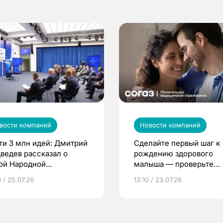
вости компаний
Новости компаний
ти 3 млн идей: Дмитрий
Сделайте первый шаг к
ведев рассказал о
рождению здорового
ой Народной
малыша — проверьте
грамме ЕР
репродуктивное здоров
 / 25.07.26
13:10 / 23.07.26
по ОМС!