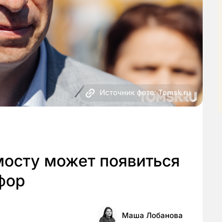
Источник фото: Tomsk.ru
осту может появиться
фор
Маша Лобанова