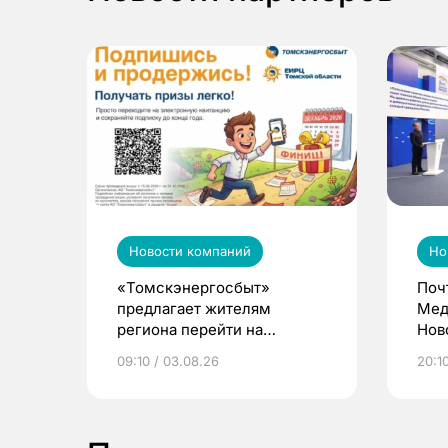
Новости компаний
Но
«Томскэнергосбыт»
Поч
предлагает жителям
Мед
региона перейти на
Нов
электронные квитанции и
про
09:10 / 03.08.26
20:10
выиграть призы