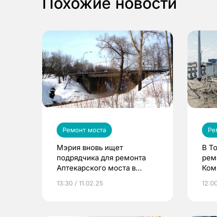
Похожие новости
Ремонт моста
Ре
Мэрия вновь ищет
В Т
подрядчика для ремонта
рем
Аптекарского моста в
Ком
Томске
13:30 / 11.02.25
12:00