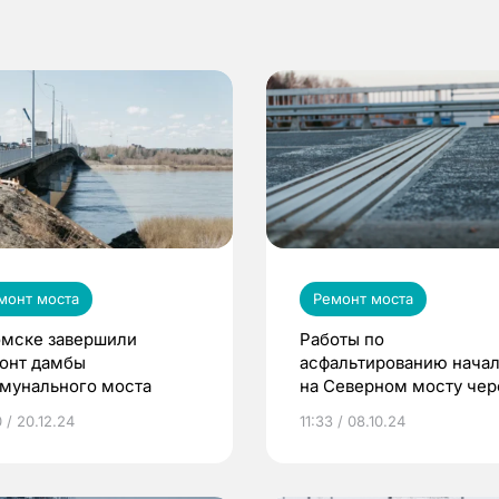
монт моста
Ремонт моста
омске завершили
Работы по
онт дамбы
асфальтированию нача
мунального моста
на Северном мосту чер
Томь
 / 20.12.24
11:33 / 08.10.24