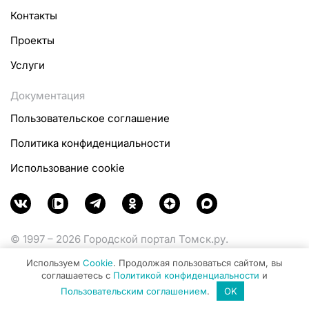
Контакты
Проекты
Услуги
Документация
Пользовательское соглашение
Политика конфиденциальности
Использование cookie
© 1997 – 2026 Городской портал Томск.ру.
Функционирует при финансовой поддержке
Используем
Cookie
. Продолжая пользоваться сайтом, вы
Министерства цифрового развития, связи и массовых
соглашаетесь с
Политикой конфиденциальности
и
коммуникаций Российской Федерации.
Пользовательским соглашением
.
OK