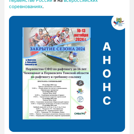
первенстве России
и на
всероссийских
соревнованиях
.