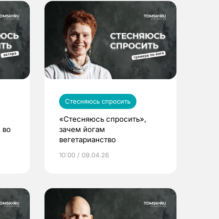
Стесняюсь спросить
«Стесняюсь спросить»,
 во
зачем йогам
вегетарианство
10:00 / 09.04.26