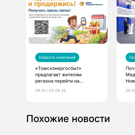
Новости компаний
Но
«Томскэнергосбыт»
Поч
предлагает жителям
Мед
региона перейти на
Нов
электронные квитанции и
про
09:10 / 03.08.26
20:10
выиграть призы
Похожие новости