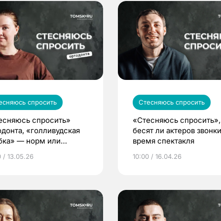
есняюсь спросить
Стесняюсь спросить
есняюсь спросить»
«Стесняюсь спросить»,
одонта, «голливудская
бесят ли актеров звонки
бка» — норм или
время спектакля
ем?
 / 13.05.26
10:00 / 16.04.26