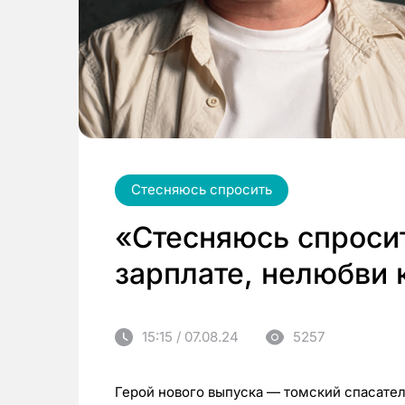
Стесняюсь спросить
«Стесняюсь спросит
зарплате, нелюбви 
15:15 / 07.08.24
5257
Герой нового выпуска — томский спасател