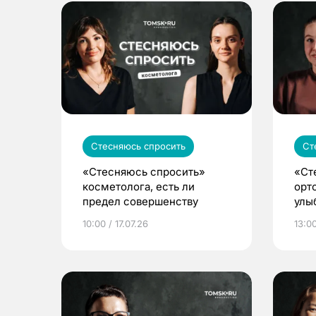
Стесняюсь спросить
Ст
«Стесняюсь спросить»
«Ст
косметолога, есть ли
орт
предел совершенству
улы
стр
10:00 / 17.07.26
13:00