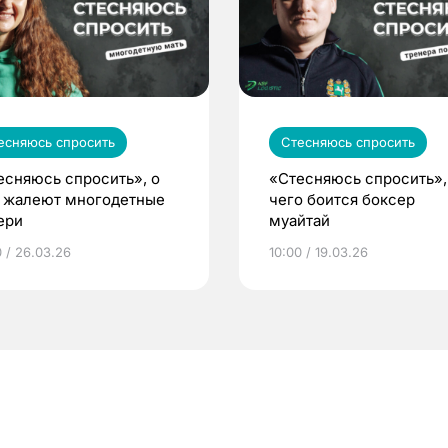
есняюсь спросить
Стесняюсь спросить
есняюсь спросить», о
«Стесняюсь спросить»,
 жалеют многодетные
чего боится боксер
ери
муайтай
0 / 26.03.26
10:00 / 19.03.26