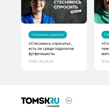
Стесняюсь спросить
Ст
«Стесняюсь спросить»,
«Ст
есть ли среди подологов
чем
футфетишисты
мат
10:00 / 02.04.26
10:0