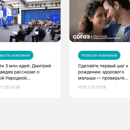
вости компаний
Новости компаний
ти 3 млн идей: Дмитрий
Сделайте первый шаг к
ведев рассказал о
рождению здорового
ой Народной
малыша — проверьте
грамме ЕР
репродуктивное здоров
 / 25.07.26
13:10 / 23.07.26
по ОМС!