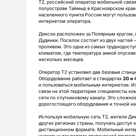
T2, российский оператор мобильной связи
полуострове Таймыр в Красноярском крае
населенного пункта России могут пользо
интернетом оператора.
Диксон расположен за Полярным кругом, в
Дудинки. Поселок состоит из двух частей 
проливом. Это одна из самых труднодосту
климатом, где температура зимой опускае
несколько месяцев.
Оператор Т2 установил две базовые станци
Оборудование работает в стандартах
2G и 
и пользоваться мобильным интернетом. Из
связи на этой территории специалисты ко
сети по спутниковому каналу. Это сложно
дорогостоящего оборудования и точной на
Используя мобильную сеть Т2, жители Ди
других регионах страны, получать доступ
дистанционном формате. Мобильный интер
уникальными видами арктической природы