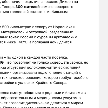
, обеспечил покрытие в поселке Диксон на
. Теперь
300 жителей
самого северного
ваться голосовой связью и мобильным
 500 километрах к северу от Норильска и
– материковой и островной, разделенных
пных точек России с суровым арктическим
тся ниже -40°C, а полярная ночь длится
и – по одной в каждой части поселка.
4G
, что позволяет не только совершать звонки, но
-за отсутствия волоконно-оптических линий
мпании организовали подключение станций к
е техническое решение, которое требует особого
стройки в условиях Крайнего Севера.
ксона смогут общаться с родными и близкими в
 к образовательным и медицинским услугам в
нет позволит диксончанам делиться с миром
. Поселок известен своими суровыми