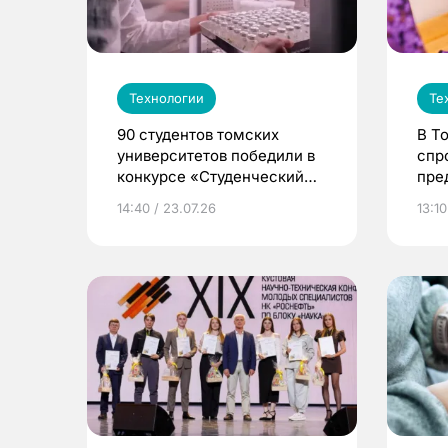
Технологии
Те
90 студентов томских
В Т
университетов победили в
спр
конкурсе «Студенческий
пре
стартап»
«Ро
14:40 / 23.07.26
13:10