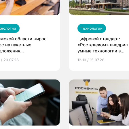
хнологии
Технологии
омской области вырос
Цифровой стандарт:
ос на пакетные
«Ростелеком» внедрил
дложения
умные технологии в
стелекома»
томском ЖК «ЛетоПар
 / 20.07.26
12:10 / 15.07.26