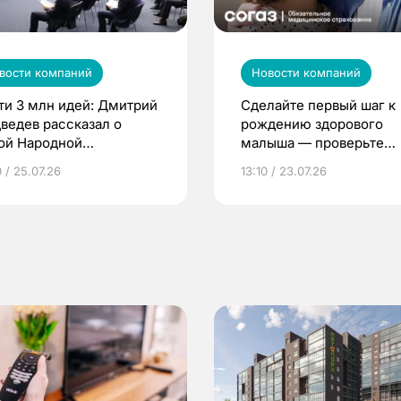
вости компаний
Новости компаний
ти 3 млн идей: Дмитрий
Сделайте первый шаг к
ведев рассказал о
рождению здорового
ой Народной
малыша — проверьте
грамме ЕР
репродуктивное здоров
 / 25.07.26
13:10 / 23.07.26
по ОМС!