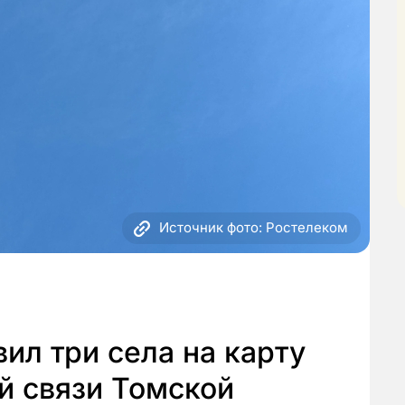
Источник фото: Ростелеком
ил три села на карту
й связи Томской