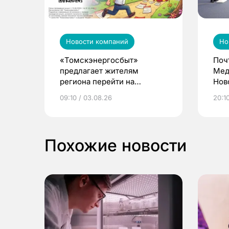
Новости компаний
Но
«Томскэнергосбыт»
Поч
предлагает жителям
Мед
региона перейти на
Нов
электронные квитанции и
про
09:10 / 03.08.26
20:10
выиграть призы
Похожие новости