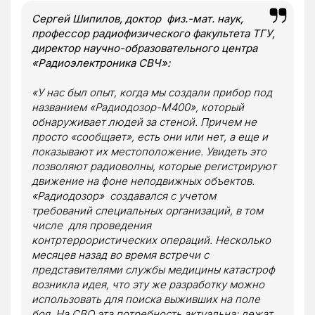
Сергей Шипилов, доктор физ.-мат. наук,
профессор радиофизического факультета ТГУ,
директор научно-образовательного центра
«Радиоэлектроника СВЧ»:
«У нас был опыт, когда мы создали прибор под
названием «Радиодозор-М400», который
обнаруживает людей за стеной. Причем не
просто «сообщает», есть они или нет, а
еще и
показывают их местоположение
. Увидеть это
позволяют радиоволны, которые регистрируют
движение на фоне неподвижных объектов.
«Радиодозор»
создавался с учетом
требований специальных организаций, в том
числе для проведения
контртеррористических операций
.
Несколько
месяцев назад во время встречи с
представителями службы медицины катастроф
возникла идея, что эту же разработку можно
использовать для поиска выживших на поле
боя. На СВО эта потребность актуальна: лежат