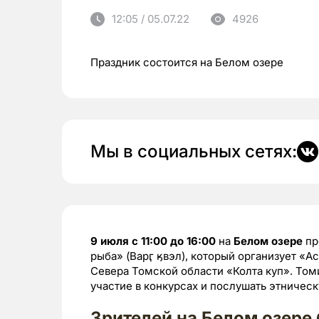
12:05 / 05.07.22
4926
Праздник состоится на Белом озере
Мы в социальных сетях:
9 июля с 11:00 до 16:00
на
Белом озере
пр
рыба» (Варӷ ӄвэл), который организует «
Севера Томской области «Колта куп». Том
участие в конкурсах и послушать этничес
Зрителей на Белом озере 