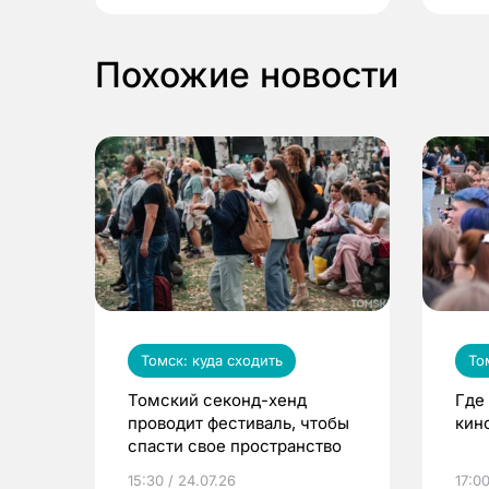
Похожие новости
Томск: куда сходить
То
Томский секонд-хенд
Где
проводит фестиваль, чтобы
кин
спасти свое пространство
15:30 / 24.07.26
17:00