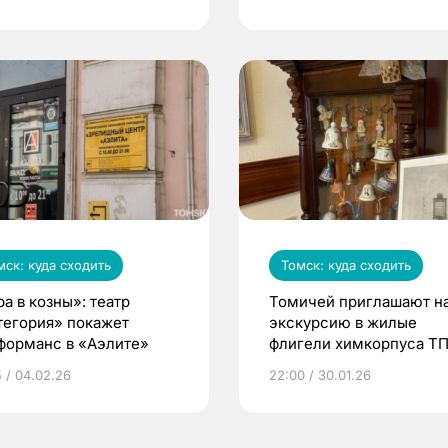
мск: куда сходить
Томск: куда сходить
а в козны»: театр
Томичей приглашают н
тегория» покажет
экскурсию в жилые
форманс в «Аэлите»
флигели химкорпуса Т
5 / 04.02.26
22:00 / 30.01.26