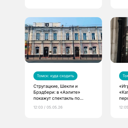
Томск: куда сходить
То
Стругацкие, Шекли и
«Игр
Брэдбери: в «Аэлите»
«Ка
покажут спектакль по
пер
мотивам произведений
12:03 / 05.05.26
12:0
фантастов