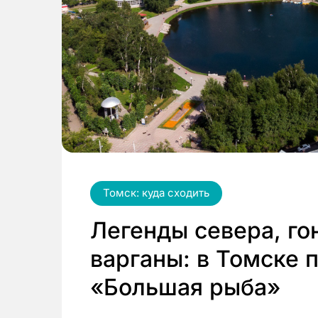
Томск: куда сходить
Легенды севера, го
варганы: в Томске 
«Большая рыба»