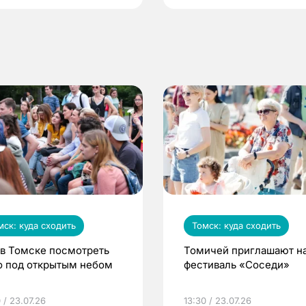
мск: куда сходить
Томск: куда сходить
 в Томске посмотреть
Томичей приглашают н
о под открытым небом
фестиваль «Соседи»
 / 23.07.26
13:30 / 23.07.26