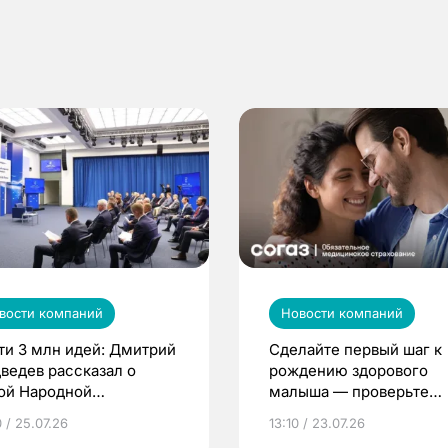
вости компаний
Новости компаний
ти 3 млн идей: Дмитрий
Сделайте первый шаг к
ведев рассказал о
рождению здорового
ой Народной
малыша — проверьте
грамме ЕР
репродуктивное здоров
 / 25.07.26
13:10 / 23.07.26
по ОМС!