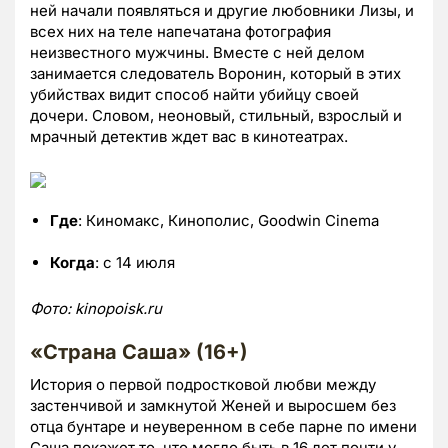
ней начали появляться и другие любовники Лизы, и
всех них на теле напечатана фотография
неизвестного мужчины. Вместе с ней делом
занимается следователь Воронин, который в этих
убийствах видит способ найти убийцу своей
дочери. Словом, неоновый, стильный, взрослый и
мрачный детектив ждет вас в кинотеатрах.
Где
: Киномакс, Кинополис, Goodwin Cinema
Когда
: с 14 июля
Фото:
kinopoisk.
ru
«Страна Саша» (16+)
История о первой подростковой любви между
застенчивой и замкнутой Женей и выросшем без
отца бунтаре и неуверенном в себе парне по имени
Саша покажет то, что могло быть в 16 лет почти у