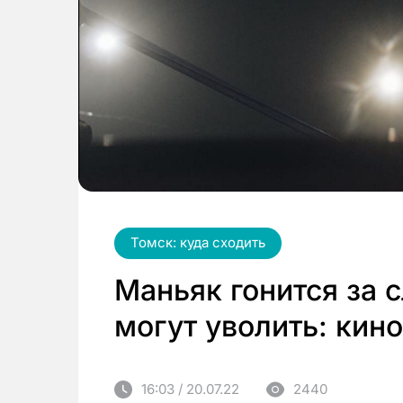
Томск: куда сходить
Маньяк гонится за с
могут уволить: кин
16:03 / 20.07.22
2440