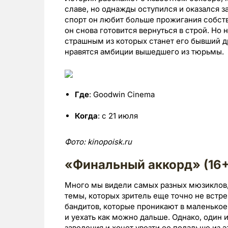
славе, но однажды оступился и оказался з
спорт он любит больше прожигания собств
он снова готовится вернуться в строй. Но 
страшным из которых станет его бывший др
нравятся амбиции вышедшего из тюрьмы.
Где
: Goodwin Cinema
Когда
: с 21 июля
Фото:
kinopoisk.
ru
«Финальный аккорд» (16+
Много мы видели самых разных мюзиклов,
темы, которых зритель еще точно не встр
бандитов, которые проникают в маленькое 
и уехать как можно дальше. Однако, один 
заведения и хочет увезти ее подальше из 