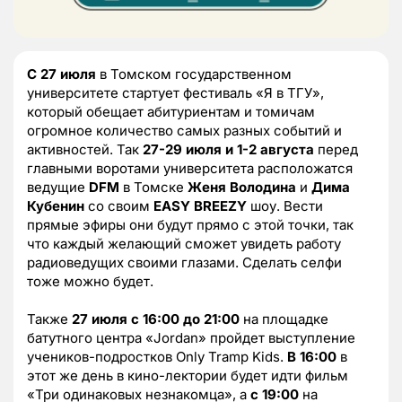
С 27 июля
в Томском государственном
университете стартует фестиваль «Я в ТГУ»,
который обещает абитуриентам и томичам
огромное количество самых разных событий и
активностей. Так
27-29 июля и 1-2 августа
перед
главными воротами университета расположатся
ведущие
DFM
в Томске
Женя Володина
и
Дима
Кубенин
со своим
EASY BREEZY
шоу. Вести
прямые эфиры они будут прямо с этой точки, так
что каждый желающий сможет увидеть работу
радиоведущих своими глазами. Сделать селфи
тоже можно будет.
Также
27 июля с 16:00 до 21:00
на площадке
батутного центра «Jordan» пройдет выступление
учеников-подростков Only Tramp Kids.
В 16:00
в
этот же день в кино-лектории будет идти фильм
«Три одинаковых незнакомца», а
с 19:00
на