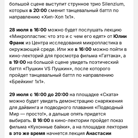
большой сцене выступит струнное трио Silenzium,
которых
в 20:00
сменит танцевальный баттл по
направлению «Хип-Хоп 1х1».
28 июля в 16:00
можно будет послушать лекцию
«Микропластик: что это и с чем его едят» от
Юлии
Франк
из Центра исследования микропластика в
окружающей среде. Или же
в 16:00
можно пойти в
кино-лекторий для просмотра фильма «Гаттака», а
в 19:00
на большой сцене увидеть поэтический
баттл «Пушкин VS Пушкин», после которого
пройдет танцевальный баттл по направлению
«Брейкинг 1х1».
29 июля с 16:00 до 20:00
на площадке «Ската»
можно будет увидеть демонстрацию снаряжения
для дайвинга и подводного плавания «Подводный
Мир — просто!», а дальше опять придется
выбирать.
В 16:00
в кино-лектории пройдет показ
фильма «Кухонные байки», а на площадке лектория
в это же время
начнется лекция
Анастасии