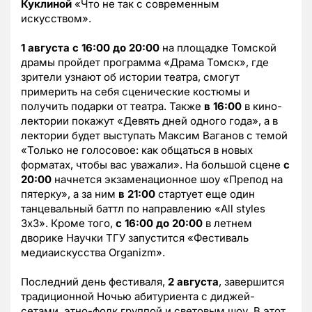
Куклиной
«Что не так с современным
искусством».
1 августа с 16:00 до 20:00
на площадке Томской
драмы пройдет программа «Драма Томск», где
зрители узнают об истории театра, смогут
примерить на себя сценические костюмы и
получить подарки от театра. Также
в 16:00
в кино-
лектории покажут «Девять дней одного года», а в
лектории будет выступать Максим Ваганов с темой
«Только не голосовое: как общаться в новых
форматах, чтобы вас уважали». На большой сцене
с
20:00
начнется экзаменационное шоу «Препод на
пятерку», а за ним
в 21:00
стартует еще один
танцевальный баттл по направлению «All styles
3х3». Кроме того,
с 16:00 до 20:00
в летнем
дворике Научки ТГУ запустится «Фестиваль
медиаискусства Organizm».
Последний день фестиваля,
2 августа
, завершится
традиционной Ночью абитуриента с диджей-
сетами, этно-фолк группой и световым шоу. В этот