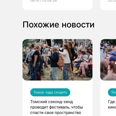
09:10 / 03.08.26
20:10
выиграть призы
Похожие новости
Томск: куда сходить
То
Томский секонд-хенд
Где
проводит фестиваль, чтобы
кин
спасти свое пространство