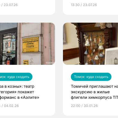
 / 23.07.26
13:30 / 23.07.26
мск: куда сходить
Томск: куда сходить
а в козны»: театр
Томичей приглашают н
тегория» покажет
экскурсию в жилые
форманс в «Аэлите»
флигели химкорпуса Т
5 / 04.02.26
22:00 / 30.01.26