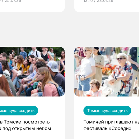
 / 25.07.26
13:10 / 23.07.26
по ОМС!
мск: куда сходить
Томск: куда сходить
 в Томске посмотреть
Томичей приглашают н
о под открытым небом
фестиваль «Соседи»