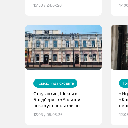
15:30 / 24.07.26
17:00
Томск: куда сходить
То
Стругацкие, Шекли и
«Игр
Брэдбери: в «Аэлите»
«Ка
покажут спектакль по
пер
мотивам произведений
12:03 / 05.05.26
12:0
фантастов