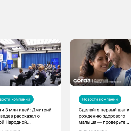
вости компаний
Новости компаний
ти 3 млн идей: Дмитрий
Сделайте первый шаг к
ведев рассказал о
рождению здорового
ой Народной
малыша — проверьте
грамме ЕР
репродуктивное здоров