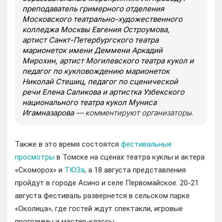
преподаватель гримерного отделения
Московского театрально-художественного
колледжа Москвы Евгения Остроумова,
артист
Санкт-Петербургского театра
марионеток имени Деммени Аркадий
Мирохин, артист Могилевского театра кукол и
педагог по кукловождению марионеток
Николай Стешиц, педагог по сценической
речи Елена Саликова
и артистка Узбекского
национального театра кукол Муниса
Игамназарова
— комментируют организаторы.
Также в это время состоятся
фестивальные
просмотры
в Томске на сценах театра куклы и актера
«Скоморох» и
ТЮЗа
, а 18 августа представления
пройдут в городе Асино и селе Первомайское. 20-21
августа фестиваль развернется в сельском парке
«Околица», где гостей ждут спектакли, игровые
программы и мастер-классы.