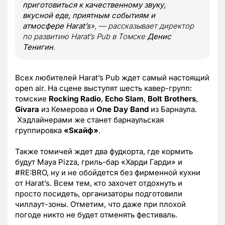
приготовиться к качественному звуку,
вкусной еде, приятным событиям и
атмосфере
Harat’
s
», — рассказывает директор
по развитию Harat’s Pub в Томске
Денис
Тенигин
.
Всех любителей Harat’s Pub ждет самый настоящий
open air. На сцене выступят шесть кавер-групп:
томские
Rocking
Radio
,
Echo
Slam
,
Bolt
Brothers
,
Givara
из Кемерова и
One
Day
Band
из Барнаула.
Хэдлайнерами же станет барнаульская
группировка
«
Sкайф»
.
Также томичей ждет два фудкорта, где кормить
будут Maya Pizza, гриль-бар «Харди Гарди» и
#RE:BRO, ну и не обойдется без фирменной кухни
от Harat’s. Всем тем, кто захочет отдохнуть и
просто посидеть, организаторы подготовили
чиллаут-зоны. Отметим, что даже при плохой
погоде никто не будет отменять фестиваль.