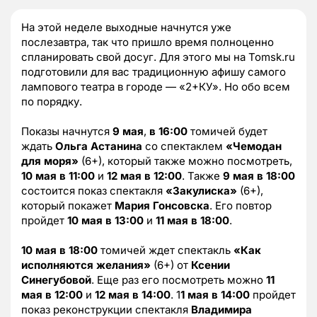
На этой неделе выходные начнутся уже
послезавтра, так что пришло время полноценно
спланировать свой досуг. Для этого мы на Tomsk.ru
подготовили для вас традиционную афишу самого
лампового театра в городе — «2+КУ». Но обо всем
по порядку.
Показы начнутся
9 мая
,
в 16:00
томичей будет
ждать
Ольга Астанина
со спектаклем
«Чемодан
для моря»
(6+), который также можно посмотреть,
10 мая в 11:00
и
12 мая в 12:00
. Также
9 мая в 18:00
состоится показ спектакля
«Закулиска»
(6+),
который покажет
Мария Гонсовска
. Его повтор
пройдет
10 мая в 13:00
и
11 мая в 18:00
.
10 мая в 18:00
томичей ждет спектакль
«Как
исполняются желания»
(6+) от
Ксении
Синегубовой
. Еще раз его посмотреть можно
11
мая в 12:00
и
12 мая в 14:00
. 1
1 мая в 14:00
пройдет
показ реконструкции спектакля
Владимира