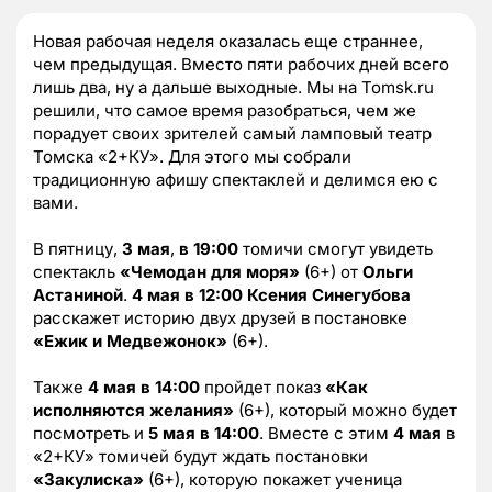
Новая рабочая неделя оказалась еще страннее,
чем предыдущая. Вместо пяти рабочих дней всего
лишь два, ну а дальше выходные. Мы на Tomsk.ru
решили, что самое время разобраться, чем же
порадует своих зрителей самый ламповый театр
Томска «2+КУ». Для этого мы собрали
традиционную афишу спектаклей и делимся ею с
вами.
В пятницу,
3 мая
,
в 19:00
томичи смогут увидеть
спектакль
«Чемодан для моря»
(6+) от
Ольги
Астаниной
.
4 мая в 12:00
Ксения Синегубова
расскажет историю двух друзей в постановке
«Ежик и Медвежонок»
(6+).
Также
4 мая
в 14:00
пройдет показ
«Как
исполняются желания»
(6+), который можно будет
посмотреть и
5 мая в 14:00
. Вместе с этим
4 мая
в
«2+КУ» томичей будут ждать постановки
«Закулиска»
(6+), которую покажет ученица