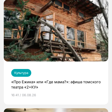
Культура
«Про Ежика» или «Где мама?»: афиша томского
театра «2+КУ»
16:41 / 06.08.26