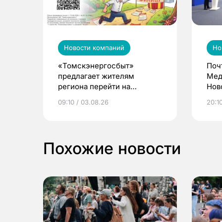
Новости компаний
Но
«Томскэнергосбыт»
Поч
предлагает жителям
Мед
региона перейти на
Нов
электронные квитанции и
про
09:10 / 03.08.26
20:10
выиграть призы
Похожие новости