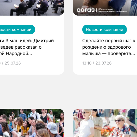
вости компаний
Новости компаний
ти 3 млн идей: Дмитрий
Сделайте первый шаг к
ведев рассказал о
рождению здорового
ой Народной
малыша — проверьте
грамме ЕР
репродуктивное здоров
 / 25.07.26
13:10 / 23.07.26
по ОМС!