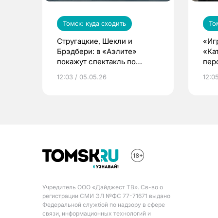
Томск: куда сходить
То
Стругацкие, Шекли и
«Игр
Брэдбери: в «Аэлите»
«Ка
покажут спектакль по
пер
мотивам произведений
12:03 / 05.05.26
12:0
фантастов
Учредитель ООО «Дайджест ТВ». Св-во о
регистрации СМИ ЭЛ №ФС 77-71671 выдано
Федеральной службой по надзору в сфере
связи, информационных технологий и