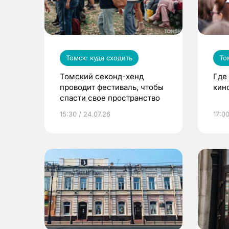
Томск: куда сходить
То
Томский секонд-хенд
Где
проводит фестиваль, чтобы
кин
спасти свое пространство
15:30 / 24.07.26
17:00