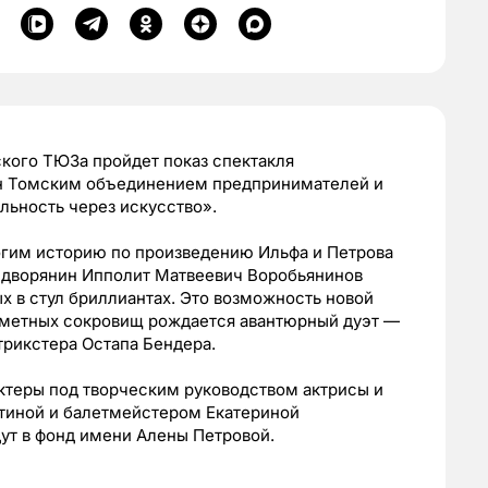
кого ТЮЗа пройдет показ спектакля
ан Томским объединением предпринимателей и
ьность через искусство».
гим историю по произведению Ильфа и Петрова
 дворянин Ипполит Матвеевич Воробьянинов
х в стул бриллиантах. Это возможность новой
есметных сокровищ рождается авантюрный дуэт —
трикстера Остапа Бендера.
ктеры под творческим руководством актрисы и
тиной и балетмейстером Екатериной
ут в фонд имени Алены Петровой.