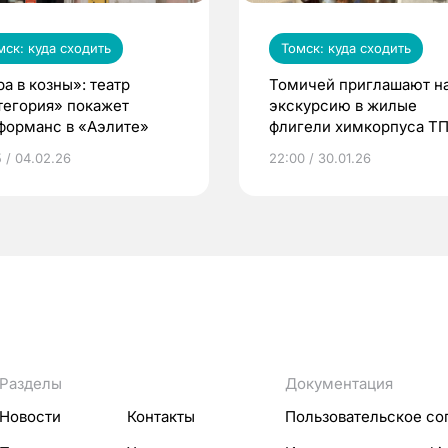
мск: куда сходить
Томск: куда сходить
а в козны»: театр
Томичей приглашают н
тегория» покажет
экскурсию в жилые
форманс в «Аэлите»
флигели химкорпуса Т
5 / 04.02.26
22:00 / 30.01.26
Разделы
Документация
Новости
Контакты
Пользовательское со