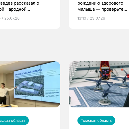
ведев рассказал о
рождению здорового
ой Народной
малыша — проверьте
грамме ЕР
репродуктивное здоров
 / 25.07.26
13:10 / 23.07.26
по ОМС!
мская область
Томская область