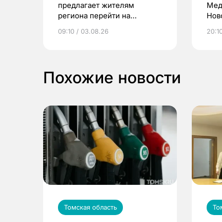
предлагает жителям
Мед
региона перейти на
Нов
электронные квитанции и
про
09:10 / 03.08.26
20:10
выиграть призы
Похожие новости
Томская область
То