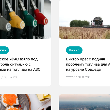
жно
Важно
ское УФАС взяло под
Виктор Кресс поднял
троль ситуацию с
проблему топлива для 
ами на топливо на АЗС
на уровне Совфеда
 / 05.07.26
22:27 / 01.07.26