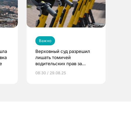
Важно
шла
Верховный суд разрешил
вка
лишать томичей
е
водительских прав за
управление
08:30 / 29.08.25
электросамокатом в
нетрезвом виде