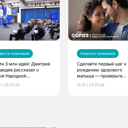
вости компаний
Новости компаний
ти 3 млн идей: Дмитрий
Сделайте первый шаг к
ведев рассказал о
рождению здорового
ой Народной
малыша — проверьте
грамме ЕР
репродуктивное здоров
 / 25.07.26
13:10 / 23.07.26
по ОМС!