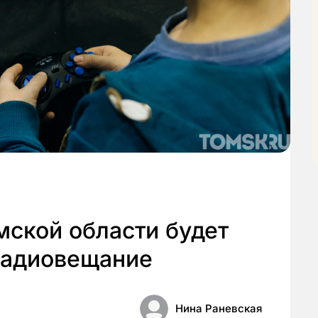
мской области будет
ерадиовещание
Нина Раневская