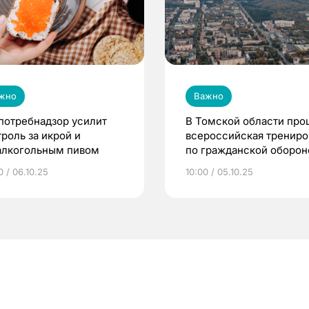
жно
Важно
потребнадзор усилит
В Томской области про
троль за икрой и
всероссийская трениро
алкогольным пивом
по гражданской оборон
0 / 06.10.25
10:00 / 05.10.25