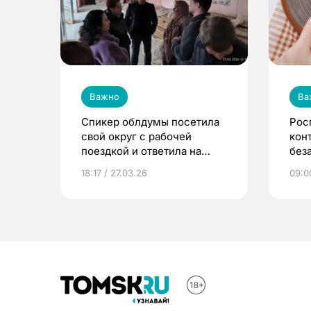
Важно
Ва
Спикер облдумы посетила
Рос
свой округ с рабочей
кон
поездкой и ответила на
без
вопрос об участии в
18:17 / 27.03.26
09:0
выборах