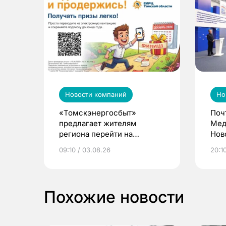
Новости компаний
Но
«Томскэнергосбыт»
Поч
предлагает жителям
Мед
региона перейти на
Нов
электронные квитанции и
про
09:10 / 03.08.26
20:10
выиграть призы
Похожие новости