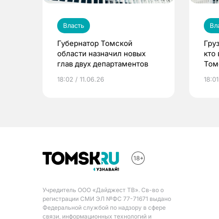
Власть
Вл
Губернатор Томской
Гру
области назначил новых
кто
глав двух департаментов
Том
18:02 / 11.06.26
18:01
Учредитель ООО «Дайджест ТВ». Св-во о
регистрации СМИ ЭЛ №ФС 77-71671 выдано
Федеральной службой по надзору в сфере
связи, информационных технологий и