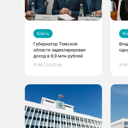
Власть
Вл
Губернатор Томской
Вла
области задекларировал
одн
доход в 9,9 млн рублей
17:30 / 23.07.26
17:10