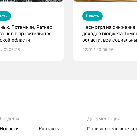
асть
Власть
зных, Потемкин, Ратнер:
Несмотря на снижение
 вошел в правительство
доходов бюджета Томс
ской области
области, все социальн
обязательства перед
 / 01.06.26
22:01 / 29.05.26
населением
были выполнены
Разделы
Документация
Новости
Контакты
Пользовательское со