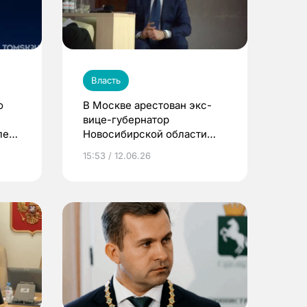
Власть
о
В Москве арестован экс-
вице-губернатор
ле
Новосибирской области
Юрий Петухов по делу о
15:53 / 12.06.26
наркотиках