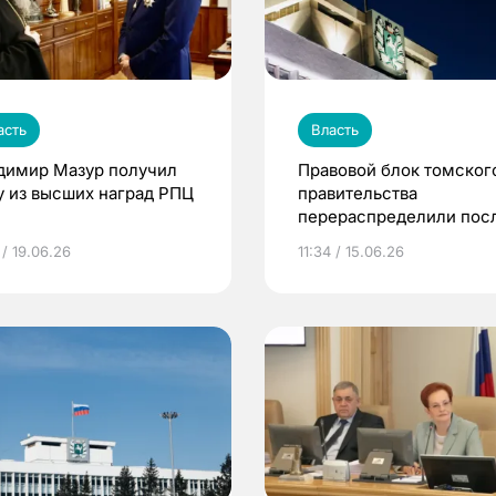
асть
Власть
димир Мазур получил
Правовой блок томског
у из высших наград РПЦ
правительства
перераспределили пос
ухода замгубернатора
 / 19.06.26
11:34 / 15.06.26
Филиппова