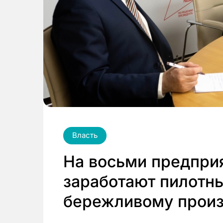
Власть
На восьми предпри
заработают пилотн
бережливому произ