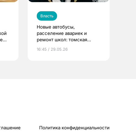
Власть
Новые автобусы,
кой
расселение авариек и
ые
ремонт школ: томская
гордума приняла отчет
16:45 / 29.05.26
мэра за 2025 год
глашение
Политика конфиденциальности