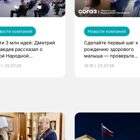
вости компаний
Новости компаний
ти 3 млн идей: Дмитрий
Сделайте первый шаг к
ведев рассказал о
рождению здорового
ой Народной
малыша — проверьте
грамме ЕР
репродуктивное здоров
 / 25.07.26
13:10 / 23.07.26
по ОМС!