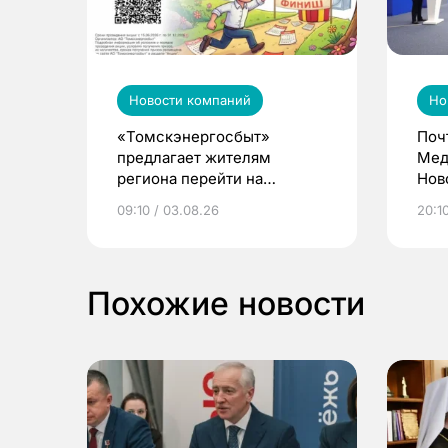
Новости компаний
Но
«Томскэнергосбыт»
Поч
предлагает жителям
Мед
региона перейти на
Нов
электронные квитанции и
про
09:10 / 03.08.26
20:10
выиграть призы
Похожие новости