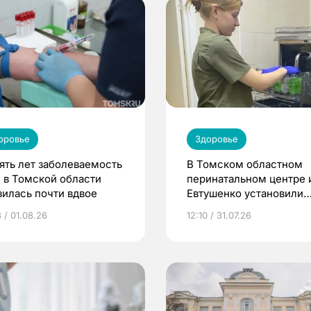
оровье
Здоровье
пять лет заболеваемость
В Томском областном
 в Томской области
перинатальном центре 
зилась почти вдвое
Евтушенко установили
новое оборудование
 / 01.08.26
12:10 / 31.07.26