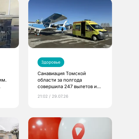
Здоровье
Санавиация Томской
им.
области за полгода
совершила 247 вылетов и
спасла 416 жизней
21:02 / 29.07.26