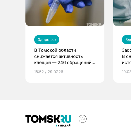
Здоровье
Зд
В Томской области
Заб
снижается активность
В с
клещей — 246 обращений
ист
за неделю
18:52 / 29.07.26
19:03