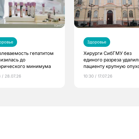
оровье
Здоровье
олеваемость гепатитом
Хирурги СибГМУ без
низилась до
единого разреза удалил
орического минимума
пациенту крупную опух
простаты
 / 28.07.26
10:30 / 17.07.26