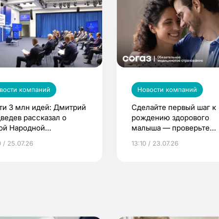
вости компаний
Новости компаний
ти 3 млн идей: Дмитрий
Сделайте первый шаг к
ведев рассказал о
рождению здорового
ой Народной
малыша — проверьте
грамме ЕР
репродуктивное здоров
 / 25.07.26
13:10 / 23.07.26
по ОМС!