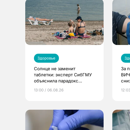
Здоровье
Зд
Солнце не заменит
За 
таблетки: эксперт СибГМУ
ВИЧ
объяснила парадокс
сни
усвоения витамина D
13:00 / 06.08.26
12:03