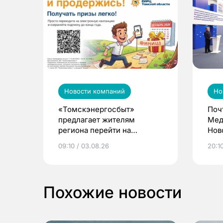
Новости компаний
Но
«Томскэнергосбыт»
Поч
предлагает жителям
Мед
региона перейти на
Нов
электронные квитанции и
про
09:10 / 03.08.26
20:10
выиграть призы
Похожие новости