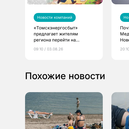
Новости компаний
Но
«Томскэнергосбыт»
Поч
предлагает жителям
Мед
региона перейти на
Нов
электронные квитанции и
про
09:10 / 03.08.26
20:10
выиграть призы
Похожие новости