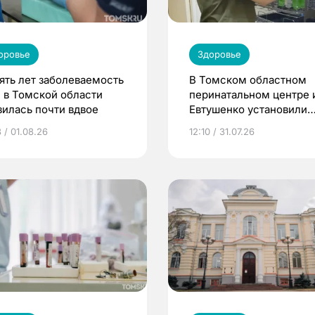
оровье
Здоровье
пять лет заболеваемость
В Томском областном
 в Томской области
перинатальном центре 
зилась почти вдвое
Евтушенко установили
новое оборудование
 / 01.08.26
12:10 / 31.07.26