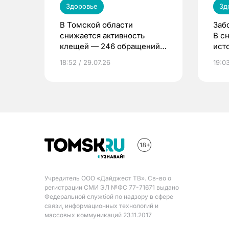
Здоровье
Зд
В Томской области
Заб
снижается активность
В с
клещей — 246 обращений
ист
за неделю
18:52 / 29.07.26
19:03
Учредитель ООО «Дайджест ТВ». Св-во о
регистрации СМИ ЭЛ №ФС 77-71671 выдано
Федеральной службой по надзору в сфере
связи, информационных технологий и
массовых коммуникаций 23.11.2017