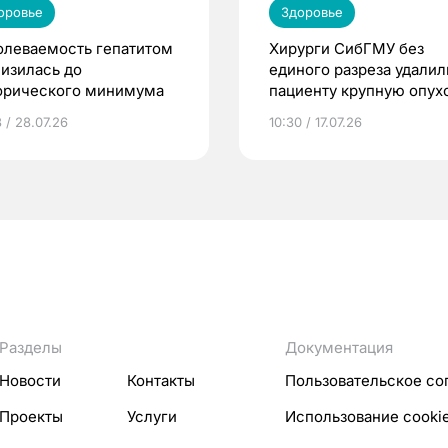
оровье
Здоровье
олеваемость гепатитом
Хирурги СибГМУ без
низилась до
единого разреза удалил
орического минимума
пациенту крупную опух
простаты
 / 28.07.26
10:30 / 17.07.26
Разделы
Документация
Новости
Контакты
Пользовательское со
Проекты
Услуги
Использование cooki