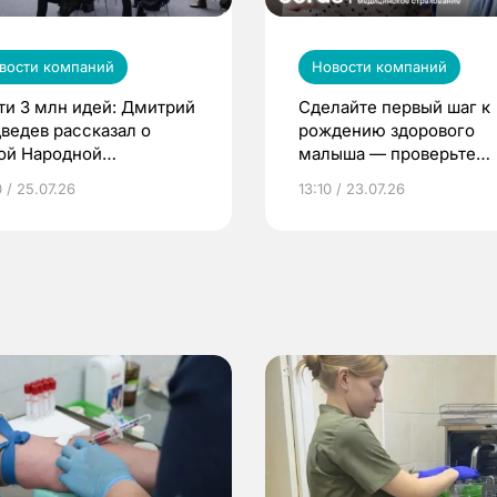
вости компаний
Новости компаний
ти 3 млн идей: Дмитрий
Сделайте первый шаг к
ведев рассказал о
рождению здорового
ой Народной
малыша — проверьте
грамме ЕР
репродуктивное здоров
 / 25.07.26
13:10 / 23.07.26
по ОМС!