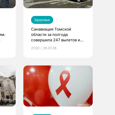
Здоровье
Санавиация Томской
им.
области за полгода
совершила 247 вылетов и
спасла 416 жизней
21:02 / 29.07.26