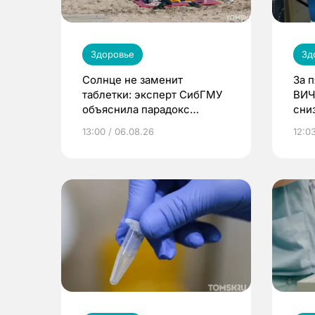
Здоровье
Зд
Солнце не заменит
За 
таблетки: эксперт СибГМУ
ВИЧ
объяснила парадокс
сни
усвоения витамина D
13:00 / 06.08.26
12:03