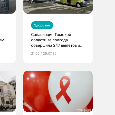
Здоровье
Санавиация Томской
им.
области за полгода
совершила 247 вылетов и
спасла 416 жизней
21:02 / 29.07.26