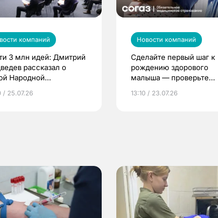
вости компаний
Новости компаний
ти 3 млн идей: Дмитрий
Сделайте первый шаг к
ведев рассказал о
рождению здорового
ой Народной
малыша — проверьте
грамме ЕР
репродуктивное здоров
 / 25.07.26
13:10 / 23.07.26
по ОМС!