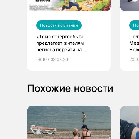
Новости компаний
Но
«Томскэнергосбыт»
Поч
предлагает жителям
Мед
региона перейти на
Нов
электронные квитанции и
про
09:10 / 03.08.26
20:10
выиграть призы
Похожие новости