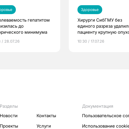
оровье
Здоровье
олеваемость гепатитом
Хирурги СибГМУ без
низилась до
единого разреза удалил
орического минимума
пациенту крупную опух
простаты
 / 28.07.26
10:30 / 17.07.26
Разделы
Документация
Новости
Контакты
Пользовательское со
Проекты
Услуги
Использование cooki