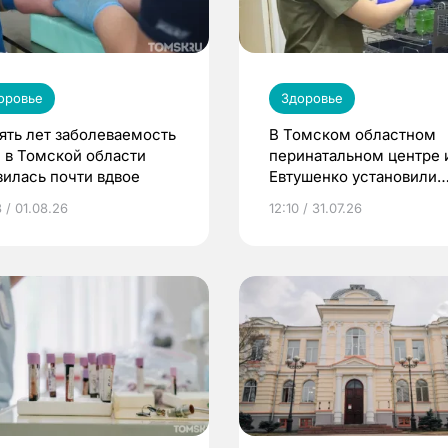
оровье
Здоровье
пять лет заболеваемость
В Томском областном
 в Томской области
перинатальном центре 
зилась почти вдвое
Евтушенко установили
новое оборудование
 / 01.08.26
12:10 / 31.07.26