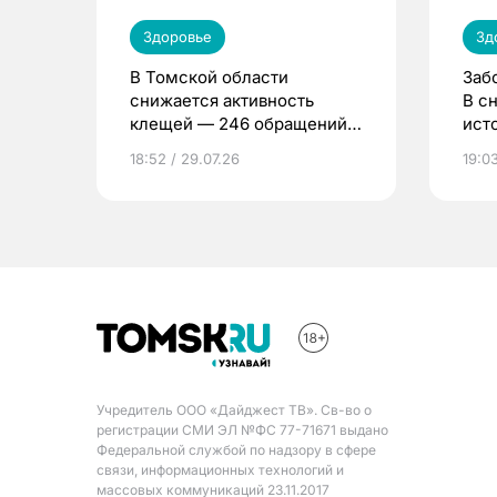
Здоровье
Зд
В Томской области
Заб
снижается активность
В с
клещей — 246 обращений
ист
за неделю
18:52 / 29.07.26
19:03
Учредитель ООО «Дайджест ТВ». Св-во о
регистрации СМИ ЭЛ №ФС 77-71671 выдано
Федеральной службой по надзору в сфере
связи, информационных технологий и
массовых коммуникаций 23.11.2017