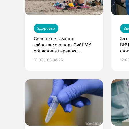
Здоровье
Зд
Солнце не заменит
За 
таблетки: эксперт СибГМУ
ВИЧ
объяснила парадокс
сни
усвоения витамина D
13:00 / 06.08.26
12:03