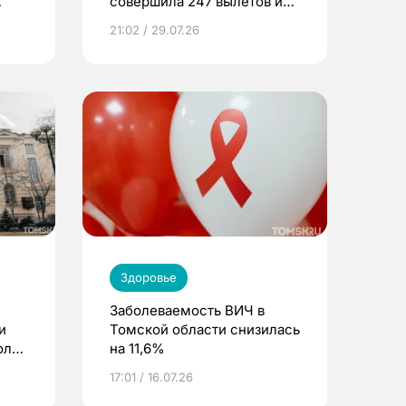
совершила 247 вылетов и
спасла 416 жизней
21:02 / 29.07.26
Здоровье
Заболеваемость ВИЧ в
и
Томской области снизилась
оль
на 11,6%
17:01 / 16.07.26