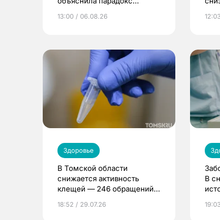
объяснила парадокс
сни
усвоения витамина D
13:00 / 06.08.26
12:03
Здоровье
Зд
В Томской области
Заб
снижается активность
В с
клещей — 246 обращений
ист
за неделю
18:52 / 29.07.26
19:03