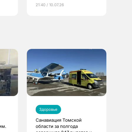
ье
21:40 / 10.07.26
Здоровье
Санавиация Томской
им.
области за полгода