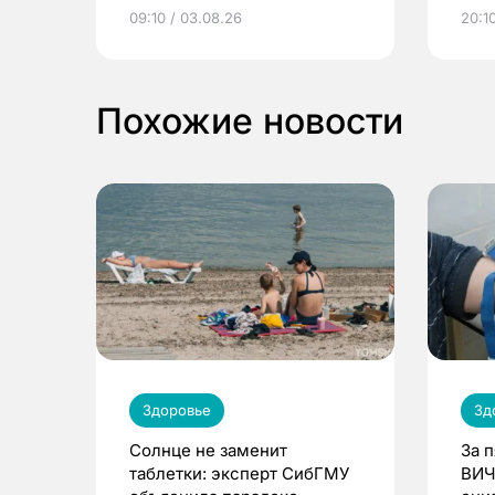
электронные квитанции и
про
09:10 / 03.08.26
20:10
выиграть призы
Похожие новости
Здоровье
Зд
Солнце не заменит
За 
таблетки: эксперт СибГМУ
ВИЧ