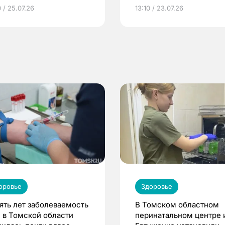
грамме ЕР
репродуктивное здоров
 / 25.07.26
13:10 / 23.07.26
по ОМС!
оровье
Здоровье
пять лет заболеваемость
В Томском областном
 в Томской области
перинатальном центре 