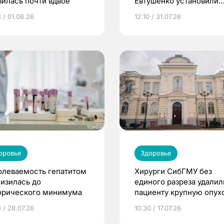
зилась почти вдвое
Евтушенко установили
новое оборудование
 / 01.08.26
12:10 / 31.07.26
оровье
Здоровье
олеваемость гепатитом
Хирурги СибГМУ без
низилась до
единого разреза удалил
орического минимума
пациенту крупную опух
простаты
 / 28.07.26
10:30 / 17.07.26