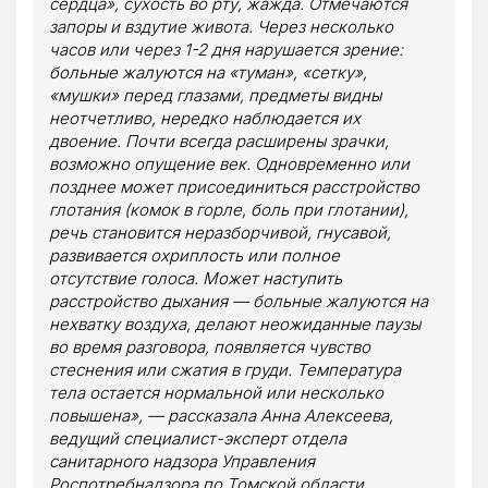
сердца», сухость во рту, жажда. Отмечаются
запоры и вздутие живота. Через несколько
часов или через 1-2 дня нарушается зрение:
больные жалуются на «туман», «сетку»,
«мушки» перед глазами, предметы видны
неотчетливо, нередко наблюдается их
двоение. Почти всегда расширены зрачки,
возможно опущение век. Одновременно или
позднее может присоединиться расстройство
глотания (комок в горле, боль при глотании),
речь становится неразборчивой, гнусавой,
развивается охриплость или полное
отсутствие голоса. Может наступить
расстройство дыхания — больные жалуются на
нехватку воздуха, делают неожиданные паузы
во время разговора, появляется чувство
стеснения или сжатия в груди. Температура
тела остается нормальной или несколько
повышена», — рассказала Анна Алексеева,
ведущий специалист-эксперт отдела
санитарного надзора Управления
Роспотребнадзора по Томской области