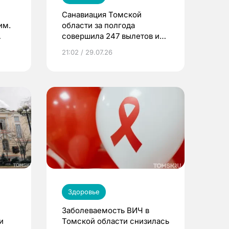
Санавиация Томской
им.
области за полгода
совершила 247 вылетов и
спасла 416 жизней
21:02 / 29.07.26
Здоровье
Заболеваемость ВИЧ в
и
Томской области снизилась