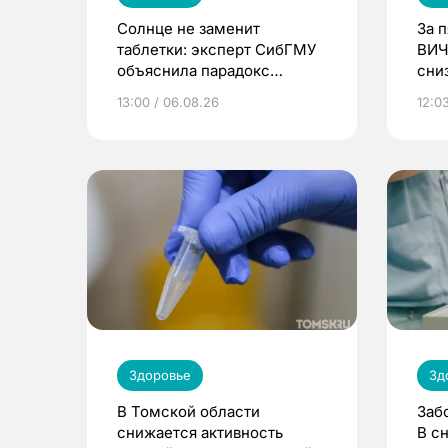
Солнце не заменит
За 
таблетки: эксперт СибГМУ
ВИЧ
объяснила парадокс
сни
усвоения витамина D
13:00 / 06.08.26
12:03
Здоровье
Зд
В Томской области
Заб
снижается активность
В с