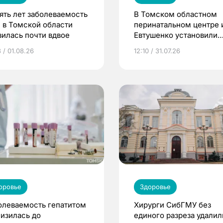
пять лет заболеваемость
В Томском областном
 в Томской области
перинатальном центре 
зилась почти вдвое
Евтушенко установили
новое оборудование
 / 01.08.26
12:10 / 31.07.26
оровье
Здоровье
олеваемость гепатитом
Хирурги СибГМУ без
низилась до
единого разреза удалил