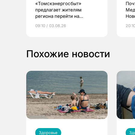
«Томскэнергосбыт»
Поч
предлагает жителям
Мед
региона перейти на
Нов
электронные квитанции и
про
09:10 / 03.08.26
20:10
выиграть призы
Похожие новости
Здоровье
Зд