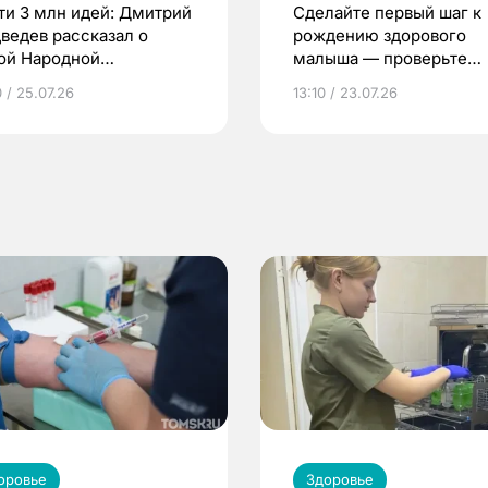
ти 3 млн идей: Дмитрий
Сделайте первый шаг к
ведев рассказал о
рождению здорового
ой Народной
малыша — проверьте
грамме ЕР
репродуктивное здоров
 / 25.07.26
13:10 / 23.07.26
по ОМС!
оровье
Здоровье