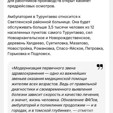
для работников производств открыт кабинет
предрейсовых осмотров.
Амбулатория в Турунтаево относится к
Светленской районной больнице. Она будет
обслуживать больше 3,5 тысячи человек из 12
населенных пунктов: самого Турунтаево, сел
Новоархангельское и Новорождественское,
деревень Халдеево, Суетиловка, Мазалово,
Новостройка, Романовка, Спасо-Яйское, Петровка,
Горьковка и Подломск.
«
Модернизация первичного звена
здравоохранения — одно из важнейших
звеньев оказания медицинской помощи
жителям всех возрастов. Ведь от правильной
диагностики и своевременного выявления
болезни зависит скорость и качество лечения,
а значит, жизнь человека. Обновление ФАПов,
амбулаторий и поликлиник продолжим — и в
городах, и в томской глубинке
», — отметил