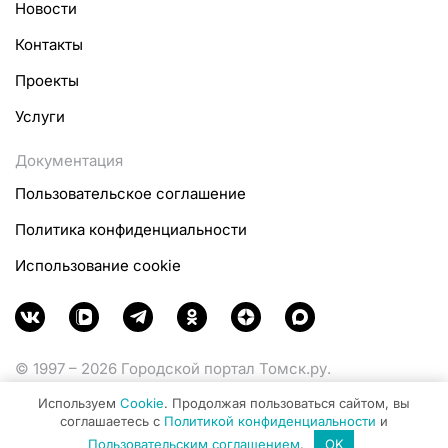
Новости
Контакты
Проекты
Услуги
Документация
Пользовательское соглашение
Политика конфиденциальности
Использование cookie
© 1997 – 2026 Городской портал Томск.ру.
Функционирует при финансовой поддержке
Используем
Cookie
. Продолжая пользоваться сайтом, вы
Министерства цифрового развития, связи и массовых
соглашаетесь с
Политикой конфиденциальности
и
коммуникаций Российской Федерации.
Пользовательским соглашением
.
OK