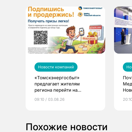
Новости компаний
Но
«Томскэнергосбыт»
Поч
предлагает жителям
Мед
региона перейти на
Нов
электронные квитанции и
про
09:10 / 03.08.26
20:10
выиграть призы
Похожие новости