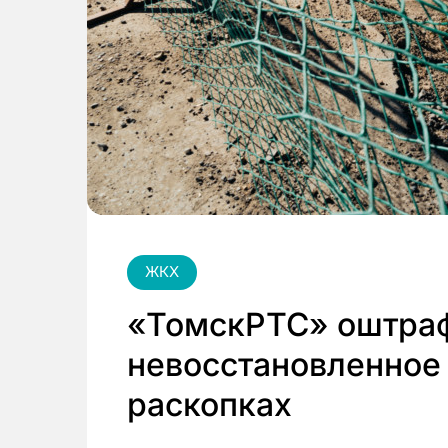
ЖКХ
«ТомскРТС» оштраф
невосстановленное 
раскопках