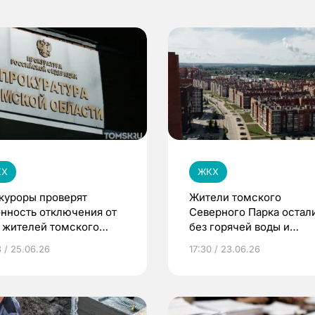
КХ
ЖКХ
куроры проверят
Жители томского
онность отключения от
Северного Парка остал
 жителей томского
без горячей воды и
ерного Парка
отопления из-за долгов 
3 / 25.06.26
17:30 / 23.06.26
газ