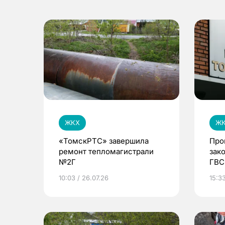
ЖКХ
Ж
«ТомскРТС» завершила
Про
ремонт тепломагистрали
зак
№2Г
ГВС
Сев
10:03 / 26.07.26
15:3