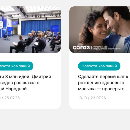
вости компаний
Новости компаний
ти 3 млн идей: Дмитрий
Сделайте первый шаг к
ведев рассказал о
рождению здорового
ой Народной
малыша — проверьте
грамме ЕР
репродуктивное здоров
 / 25.07.26
13:10 / 23.07.26
по ОМС!