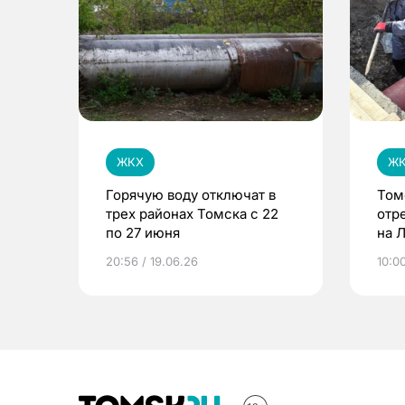
ЖКХ
Ж
Горячую воду отключат в
Том
трех районах Томска с 22
отр
по 27 июня
на 
20:56 / 19.06.26
10:00