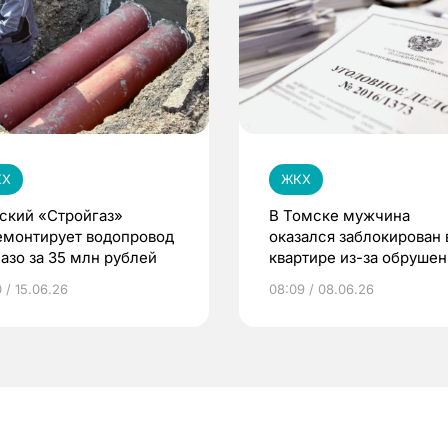
КХ
ЖКХ
ский «Стройгаз»
В Томске мужчина
емонтирует водопровод
оказался заблокирован 
Лазо за 35 млн рублей
квартире из-за обрушен
крыши дома
 / 15.06.26
08:09 / 08.06.26