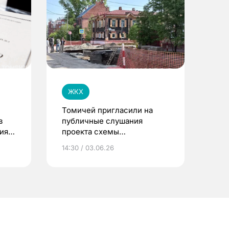
ЖКХ
Томичей пригласили на
в
публичные слушания
ия
проекта схемы
теплоснабжения до 2040
14:30 / 03.06.26
года