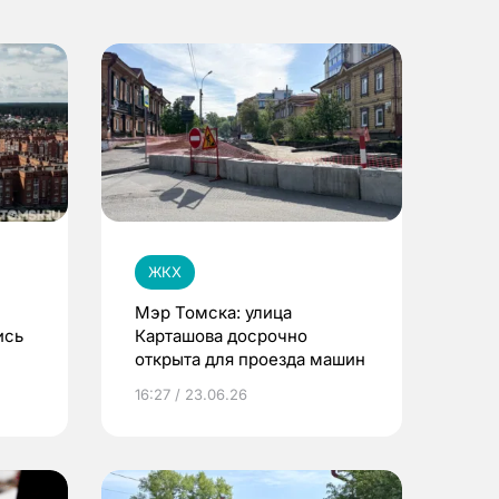
ЖКХ
Мэр Томска: улица
ись
Карташова досрочно
открыта для проезда машин
за
16:27 / 23.06.26