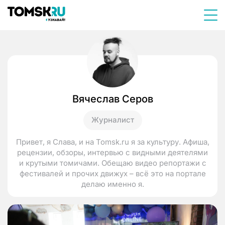
Вячеслав Серов
Журналист
Привет, я Слава, и на Tomsk.ru я за культуру. Афиша,
рецензии, обзоры, интервью с видными деятелями
и крутыми томичами. Обещаю видео репортажи с
фестивалей и прочих движух – всё это на портале
делаю именно я.