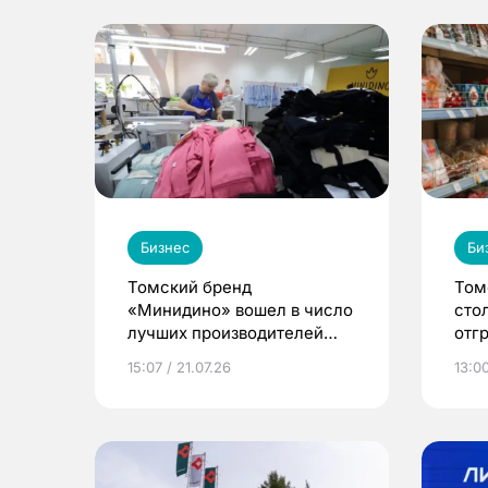
Бизнес
Би
Томский бренд
Том
«Минидино» вошел в число
сто
лучших производителей
отг
детской одежды в стране
неп
15:07 / 21.07.26
13:00
меж
ЕАЭ