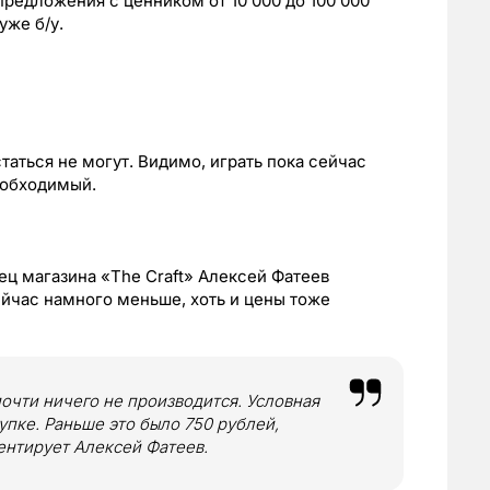
предложения с ценником от 10 000 до 100 000
уже б/у.
аться не могут. Видимо, играть пока сейчас
необходимый.
ц магазина «The Craft» Алексей Фатеев
йчас намного меньше, хоть и цены тоже
почти ничего не производится. Условная
купке. Раньше это было 750 рублей,
ментирует Алексей Фатеев.