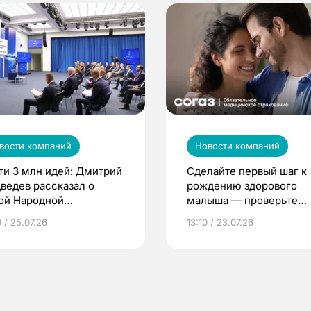
вости компаний
Новости компаний
ти 3 млн идей: Дмитрий
Сделайте первый шаг к
ведев рассказал о
рождению здорового
ой Народной
малыша — проверьте
грамме ЕР
репродуктивное здоров
 / 25.07.26
13:10 / 23.07.26
по ОМС!