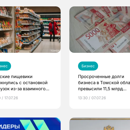
знес
Бизнес
ские пищевики
Просроченные долги
лкнулись с остановкой
бизнеса в Томской обл
рузок из-за взаимного
превысили 11,5 млрд
ризнания маркировок
рублей
 / 17.07.26
13:30 / 07.07.26
ду Россией и странами
С