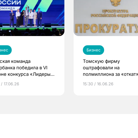
знес
Бизнес
ская команда
Томскую фирму
рбанка победила в VI
оштрафовали на
оне конкурса «Лидеры
полмиллиона за «откат
сии»
 / 17.06.26
15:30 / 16.06.26