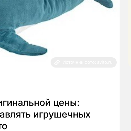
Источник фото: avito.ru
игинальной цены:
тавлять игрушечных
то