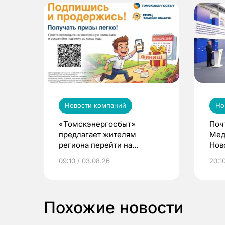
Новости компаний
Но
«Томскэнергосбыт»
Поч
предлагает жителям
Мед
региона перейти на
Нов
электронные квитанции и
про
09:10 / 03.08.26
20:10
выиграть призы
Похожие новости