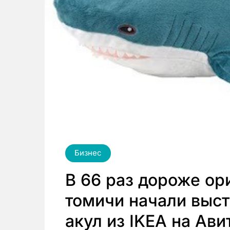
Бизнес
В 66 раз дороже ор
томичи начали выс
акул из IKEA на Ави