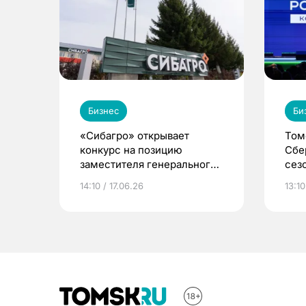
Бизнес
Би
«Сибагро» открывает
Том
конкурс на позицию
Сбе
заместителя генерального
сез
директора по правовым
Рос
14:10 / 17.06.26
13:10
вопросам