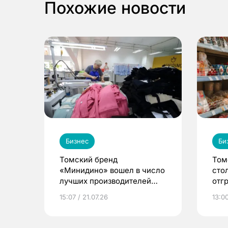
Похожие новости
Бизнес
Би
Томский бренд
Том
«Минидино» вошел в число
сто
лучших производителей
отг
детской одежды в стране
неп
15:07 / 21.07.26
13:00
меж
ЕАЭ