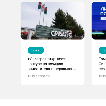
Бизнес
Би
«Сибагро» открывает
Том
конкурс на позицию
Сбе
заместителя генерального
сез
директора по правовым
Рос
14:10 / 17.06.26
13:10
вопросам