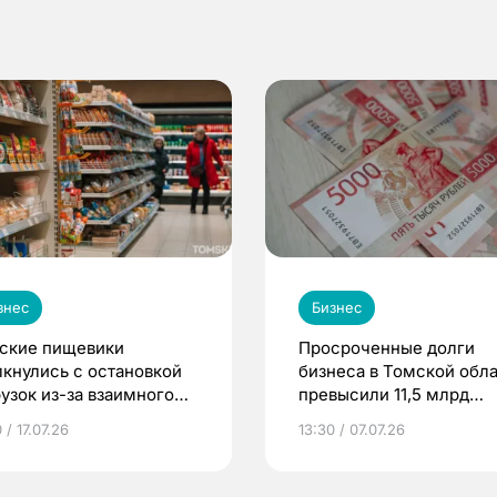
знес
Бизнес
ские пищевики
Просроченные долги
лкнулись с остановкой
бизнеса в Томской обл
рузок из-за взаимного
превысили 11,5 млрд
ризнания маркировок
рублей
 / 17.07.26
13:30 / 07.07.26
ду Россией и странами
С