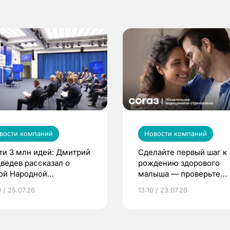
вости компаний
Новости компаний
ти 3 млн идей: Дмитрий
Сделайте первый шаг к
ведев рассказал о
рождению здорового
ой Народной
малыша — проверьте
грамме ЕР
репродуктивное здоров
 / 25.07.26
13:10 / 23.07.26
по ОМС!