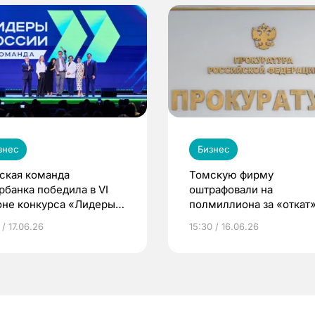
знес
Бизнес
ская команда
Томскую фирму
рбанка победила в VI
оштрафовали на
оне конкурса «Лидеры
полмиллиона за «откат
сии»
 / 17.06.26
15:30 / 16.06.26