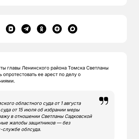
ты главы Ленинского района Томска Светланы
 опротестовать ее арест по делу о
чиями.
ого областного суда от 1 августа
суда от 15 июля об избрании меры
ражу в отношении Светланы Садковской
нные жалобы защитников — без
-службе облсуда.