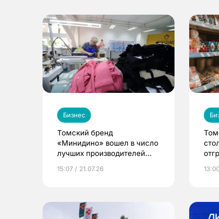
Бизнес
Би
Томский бренд
Том
«Минидино» вошел в число
сто
лучших производителей
отг
детской одежды в стране
неп
15:07 / 21.07.26
13:00
меж
ЕАЭ