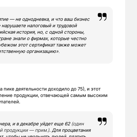
тие — не однодневка, и что ваш бизнес
е нарушаете налоговый и трудовой
ийская история, но, с одной стороны,
тране знали о фирмах, которые честно
рубежом этот сертификат также может
ветственную организацию
».
а пике деятельности доходило до 75), и этот
вление продукции, отвечающей самым высоким
упателей.
нера, и в декабре уйдет еще 62
(один
й продукции — прим.)
. Для процветания
т, чтобы не увольнять людей, платить