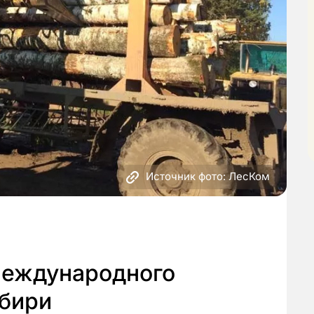
Источник фото: ЛесКом
международного
ибири