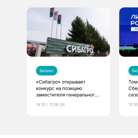
Бизнес
Би
«Сибагро» открывает
Том
конкурс на позицию
Сбе
заместителя генерального
сез
директора по правовым
Рос
14:10 / 17.06.26
13:10
вопросам