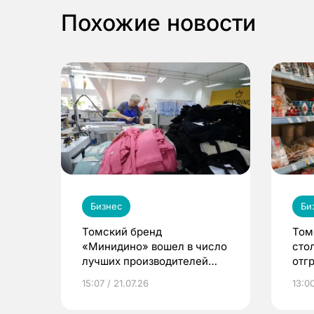
Похожие новости
Бизнес
Би
Томский бренд
Том
«Минидино» вошел в число
сто
лучших производителей
отг
детской одежды в стране
неп
15:07 / 21.07.26
13:00
меж
ЕАЭ