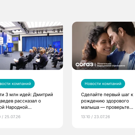
вости компаний
Новости компаний
ти 3 млн идей: Дмитрий
Сделайте первый шаг к
ведев рассказал о
рождению здорового
ой Народной
малыша — проверьте
грамме ЕР
репродуктивное здоров
 / 25.07.26
13:10 / 23.07.26
по ОМС!