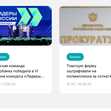
знес
Бизнес
ская команда
Томскую фирму
рбанка победила в VI
оштрафовали на
оне конкурса «Лидеры
полмиллиона за «откат
сии»
 / 17.06.26
15:30 / 16.06.26