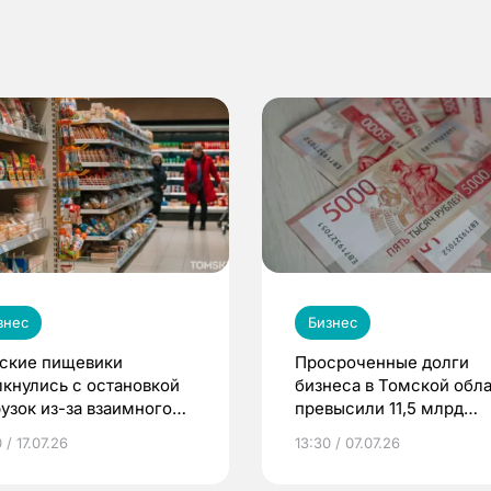
знес
Бизнес
ские пищевики
Просроченные долги
лкнулись с остановкой
бизнеса в Томской обл
рузок из-за взаимного
превысили 11,5 млрд
ризнания маркировок
рублей
 / 17.07.26
13:30 / 07.07.26
ду Россией и странами
С