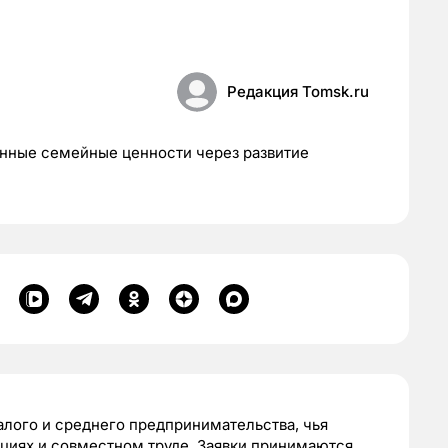
Редакция Tomsk.ru
онные семейные ценности через развитие
алого и среднего предпринимательства, чья
циях и совместном труде. Заявки принимаются