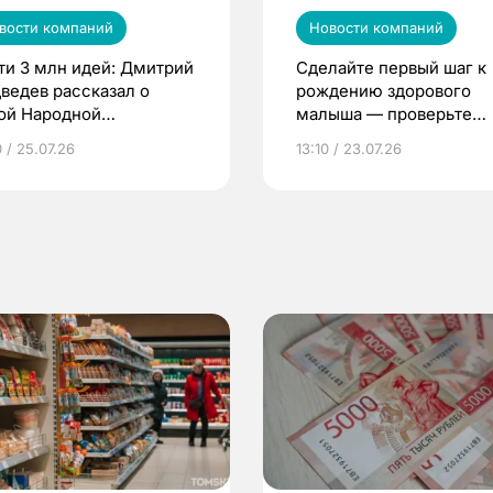
вости компаний
Новости компаний
ти 3 млн идей: Дмитрий
Сделайте первый шаг к
ведев рассказал о
рождению здорового
ой Народной
малыша — проверьте
грамме ЕР
репродуктивное здоров
 / 25.07.26
13:10 / 23.07.26
по ОМС!