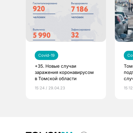
Covid-19
Co
+35. Новые случаи
Том
заражения коронавирусом
под
в Томской области
слу
19
15:24 / 29.04.23
15:12