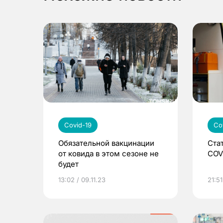
Covid-19
Co
Обязательной вакцинации
Ста
от ковида в этом сезоне не
COV
будет
13:02 / 09.11.23
21:51