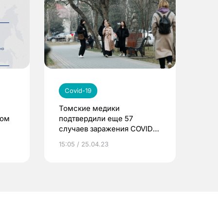
Covid-19
Томские медики
сом
подтвердили еще 57
случаев заражения COVID-
19
15:05 / 25.04.23