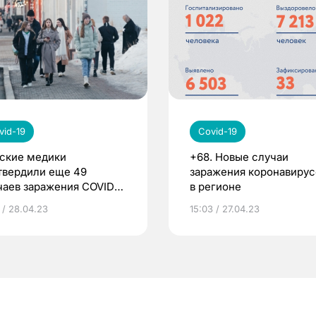
vid-19
Covid-19
ские медики
+68. Новые случаи
твердили еще 49
заражения коронавиру
чаев заражения COVID-
в регионе
 / 28.04.23
15:03 / 27.04.23