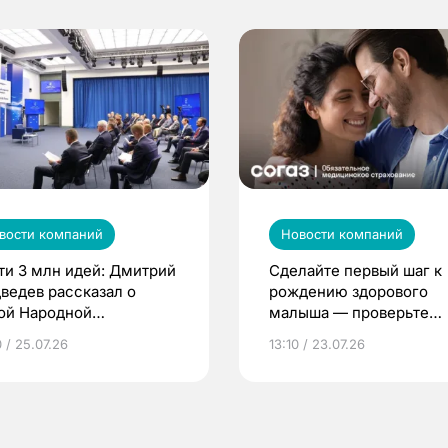
вости компаний
Новости компаний
ти 3 млн идей: Дмитрий
Сделайте первый шаг к
ведев рассказал о
рождению здорового
ой Народной
малыша — проверьте
грамме ЕР
репродуктивное здоров
 / 25.07.26
13:10 / 23.07.26
по ОМС!