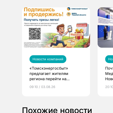
Новости компаний
Но
«Томскэнергосбыт»
Поч
предлагает жителям
Мед
региона перейти на
Нов
электронные квитанции и
про
09:10 / 03.08.26
20:10
выиграть призы
Похожие новости